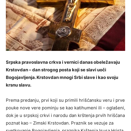
Srpska pravoslavna crkva i vernici danas obeležavaju
Krstovdan – dan strogog posta koji se slavi uoči
Bogojavljenja. Krstovdan mnogi Srbi slave i kao svoju
krsnu slavu.
Prema predanju, prvi koji su primili hrišćansku veru i prve
pouke nove vere pominju se kao katihumeni ili – oglašeni,
dok je u srpskoj crkvi i narodu dan krštenja prvih hrišćana
poznat kao – Zimski Krstovdan. Praznik se vezuje za
svetkovanje Bogojavljenja, praznika Krštenja Isusa Hrista,