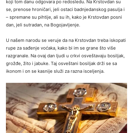
koji tom danu odgovara po redosledu. Na Krstovdan su
se, prenose hroničari, jeli ostaci badnjedanskog pasulja i
– spremane su pihtije, ali su ih, kako je Krstovdan posni
dan, jeli sutradan, na Bogojavljenje.
U našem narodu se veruje da na Krstovdan treba iskopati
rupe za sađenje voćaka, kako bi im se grane što više
razgranale. Na ovaj dan ljudi u crkvi osveštavaju bosiljak,
grožđe, žito i jabuke. Taj osveštani bosiljak drži se sa
ikonom i on se kasnije služi za razna isceljenja.