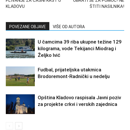
PLIVANJE ZA ČASNI KRST U
OBRATI SE ZA POMOĆ! NE
KLADOVU
ŠTITI NASILNIKA!
POVEZANE OBJAVE
VIŠE OD AUTORA
U čamcima 39 riba ukupne težine 129
kilograma, vode Tekijanci Miodrag i
Željko Ivić
Fudbal, prijateljska utakmica
Brodoremont-Radnički u nedelju
Opština Kladovo raspisala Javni poziv
za projekte crkvi i verskih zajednica