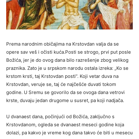
Prema narodnim običajima na Krstovdan valja da se
opere sav veš i očisti kuća.Posti se strogo, prvi put posle
Božića, jer je do ovog dana bilo razrešenje zbog velikog
praznika. Zato je u srpskom narodu ostala izreka: „Ko se
krstom krsti, taj Krstovdan posti“. Koji vetar duva na
Krstovdan, veruje se, taj će najčešće duvati tokom
godine. U Sremu se govorilo da se ovoga dana vetrovi
krste, duvaju jedan drugome u susret, pa koji nadjača.
U dvanaest dana, počinjući od Božića, zaključno s
Krstovdanom, ogleda se dvanaest meseci godine koja
dolazi, pa kakvo je vreme kog dana takvo će biti u mesecu