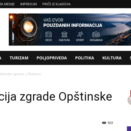
ZA MEDIJE
IMPRESUM
PRIČE IZ KLADOVA
A
TURIZAM
POLJOPRIVEDA
POLITIKA
KULTURA
štinske uprave u Kladovu
ija zgrade Opštinske
u
503