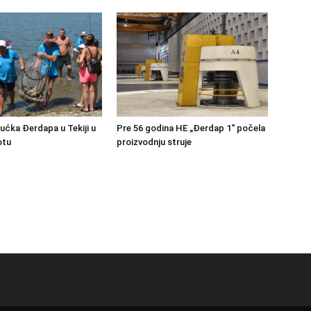
bućka Đerdapa u Tekiji u
Pre 56 godina HE „Đerdap 1“ počela
otu
proizvodnju struje