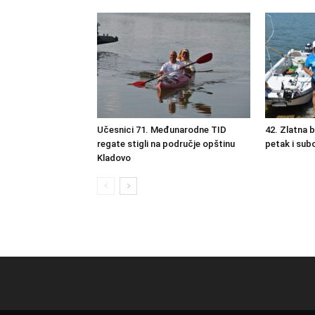
Učesnici 71. Međunarodne TID
42. Zlatna 
regate stigli na područje opštinu
petak i sub
Kladovo