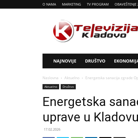
O NAMA
MARKETING
TV PROGRAM
OBAVEŠTENJE 
Tv
Kladovo
NAJNOVIJE
DRUŠTVO
EKONOMIJ
Naslovna
Aktuelno
Energetska sanacija zgrade Op
Aktuelno
Društvo
Energetska sanac
uprave u Kladov
17.02.2026