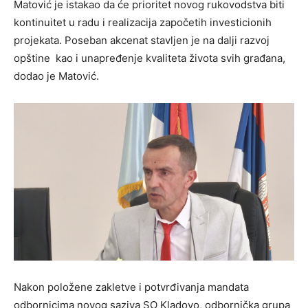
Matović je istakao da će prioritet novog rukovodstva biti
kontinuitet u radu i realizacija započetih investicionih
projekata. Poseban akcenat stavljen je na dalji razvoj
opštine kao i unapređenje kvaliteta života svih građana,
dodao je Matović.
Nakon položene zakletve i potvrđivanja mandata
odbornicima novog saziva SO Kladovo, odbornička grupa