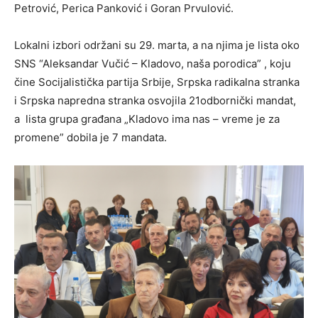
Petrović, Perica Panković i Goran Prvulović.
Lokalni izbori održani su 29. marta, a na njima je lista oko
SNS “Aleksandar Vučić – Kladovo, naša porodica” , koju
čine Socijalistička partija Srbije, Srpska radikalna stranka
i Srpska napredna stranka osvojila 21odbornički mandat,
a lista grupa građana „Kladovo ima nas – vreme je za
promene” dobila je 7 mandata.