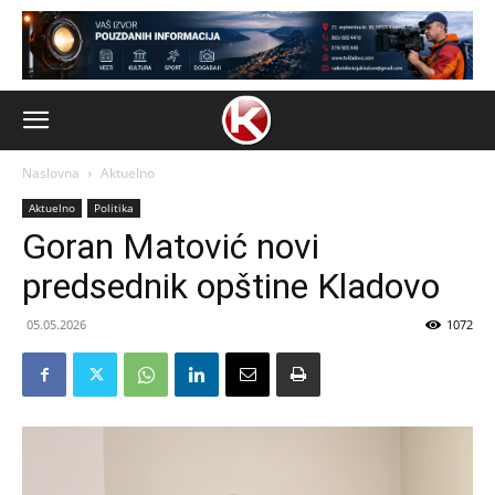
Naslovna
Aktuelno
Aktuelno
Politika
Goran Matović novi
predsednik opštine Kladovo
05.05.2026
1072