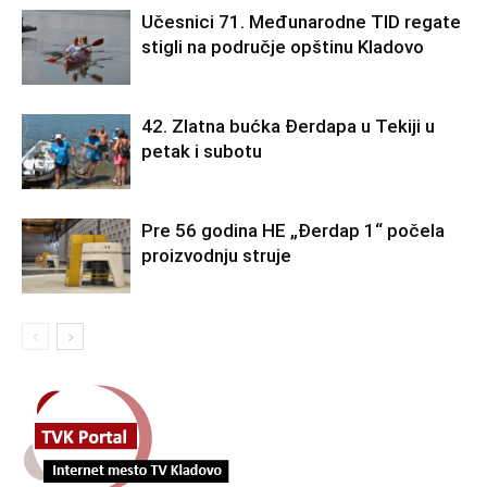
Učesnici 71. Međunarodne TID regate
stigli na područje opštinu Kladovo
42. Zlatna bućka Đerdapa u Tekiji u
petak i subotu
Pre 56 godina HE „Đerdap 1“ počela
proizvodnju struje