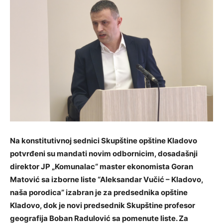
Na konstitutivnoj sednici Skupštine opštine Kladovo
potvrđeni su mandati novim odbornicim, dosadašnji
direktor JP „Komunalac“ master ekonomista Goran
Matović sa izborne liste “Aleksandar Vučić – Kladovo,
naša porodica” izabran je za predsednika opštine
Kladovo, dok je novi predsednik Skupštine profesor
geografija Boban Radulović sa pomenute liste. Za