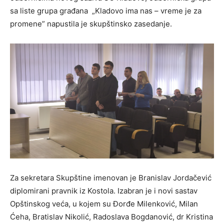
sa liste grupa građana „Kladovo ima nas – vreme je za
promene” napustila je skupštinsko zasedanje.
Za sekretara Skupštine imenovan je Branislav Jordačević
diplomirani pravnik iz Kostola. Izabran je i novi sastav
Opštinskog veća, u kojem su Đorđe Milenković, Milan
Ćeha, Bratislav Nikolić, Radoslava Bogdanović, dr Kristina