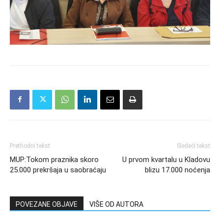
Prethodni tekst
Sledeći tekst
MUP:Tokom praznika skoro
U prvom kvartalu u Kladovu
25.000 prekršaja u saobraćaju
blizu 17.000 noćenja
POVEZANE OBJAVE
VIŠE OD AUTORA