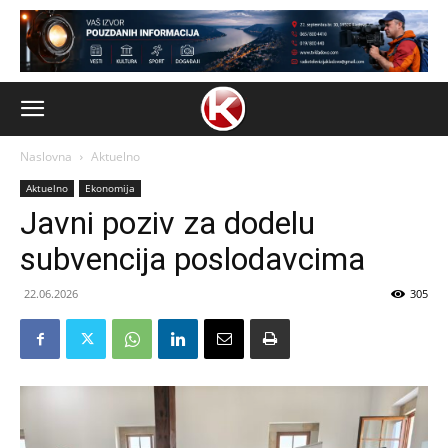
Naslovna
Aktuelno
Aktuelno
Ekonomija
Javni poziv za dodelu
subvencija poslodavcima
22.06.2026
305