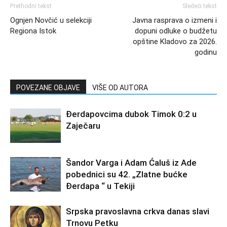
Prethodni tekst
Sledeći tekst
Ognjen Novčić u selekciji
Javna rasprava o izmeni i
Regiona Istok
dopuni odluke o budžetu
opštine Kladovo za 2026.
godinu
POVEZANE OBJAVE
VIŠE OD AUTORA
Đerdapovcima dubok Timok 0:2 u
Zaječaru
Šandor Varga i Adam Ćaluš iz Ade
pobednici su 42. „Zlatne bućke
Đerdapa “ u Tekiji
Srpska pravoslavna crkva danas slavi
Trnovu Petku