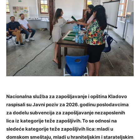
Nacionalna služba za zapošljavanje i opština Kladovo
raspisali su Javni poziv za 2026. godinu poslodavcima
za dodelu subvencija za zapošljavanje nezaposlenih
lica iz kategorije teže zapošljivih. To se odnosi na
sledeće kategorije teže zapošljivih lica: mladi u
domskom smeštaju, mladi u hraniteljskim i starateljskim