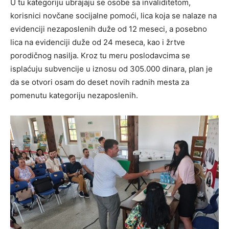
U tu kategoriju ubrajaju se osobe sa invaliditetom,
korisnici novčane socijalne pomoći, lica koja se nalaze na
evidenciji nezaposlenih duže od 12 meseci, a posebno
lica na evidenciji duže od 24 meseca, kao i žrtve
porodičnog nasilja. Kroz tu meru poslodavcima se
isplaćuju subvencije u iznosu od 305.000 dinara, plan je
da se otvori osam do deset novih radnih mesta za
pomenutu kategoriju nezaposlenih.