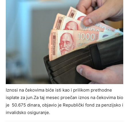
Iznosi na čekovima biće isti kao i prilikom prethodne
isplate za jun.Za taj mesec proečan iznos na čekovima bio
je 50.675 dinara, objavio je Republički fond za penzijsko i
invalidsko osiguranje.