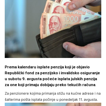
Prema kalendaru isplate penzija koji je objavio
Republički fond za penzijsko i invalidsko osiguranje
u subotu 9. avgusta počeće isplata julskih penzija
za one koji primaju dobijaju preko tekućih računa
.
Za penzionere kojima primanja stižu na kućne adrese i na
šalterima pošta isplata počinje u ponedeljak 11. avgusta.