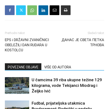
Prethodni tekst
Sledeći tekst
EPS i DRŽAVNI ZVANIČNICI
ДАНАС ЈЕ СВЕТА ПЕТКА
OBELEŽILI DAN RUDARA U
ТРНОВА
KOSTOLCU
POVEZANE OBJAVE
VIŠE OD AUTORA
U čamcima 39 riba ukupne težine 129
kilograma, vode Tekijanci Miodrag i
Željko Ivić
Fudbal, prijateljska utakmica
Brodoremont-Radnički u nedelju