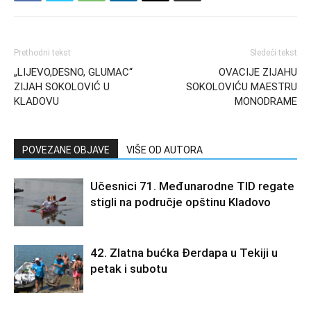
Prethodni tekst
Sledeći tekst
„LIJEVO,DESNO, GLUMAC“
OVACIJE ZIJAHU
ZIJAH SOKOLOVIĆ U
SOKOLOVIĆU MAESTRU
KLADOVU
MONODRAME
POVEZANE OBJAVE
VIŠE OD AUTORA
Učesnici 71. Međunarodne TID regate
stigli na područje opštinu Kladovo
42. Zlatna bućka Đerdapa u Tekiji u
petak i subotu