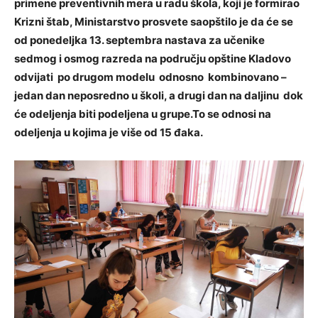
primene preventivnih mera u radu škola, koji je formirao
Krizni štab, Ministarstvo prosvete saopštilo je da će se
od ponedeljka 13. septembra nastava za učenike
sedmog i osmog razreda na području opštine Kladovo
odvijati po drugom modelu odnosno kombinovano –
jedan dan neposredno u školi, a drugi dan na daljinu dok
će odeljenja biti podeljena u grupe.To se odnosi na
odeljenja u kojima je više od 15 đaka.