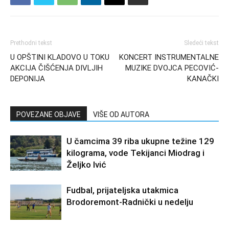
Prethodni tekst
Sledeći tekst
U OPŠTINI KLADOVO U TOKU
KONCERT INSTRUMENTALNE
AKCIJA ČIŠĆENJA DIVLJIH
MUZIKE DVOJCA PECOVIĆ-
DEPONIJA
KANAČKI
POVEZANE OBJAVE
VIŠE OD AUTORA
U čamcima 39 riba ukupne težine 129
kilograma, vode Tekijanci Miodrag i
Željko Ivić
Fudbal, prijateljska utakmica
Brodoremont-Radnički u nedelju