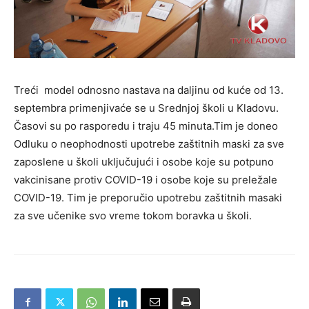
Treći model odnosno nastava na daljinu od kuće od 13.
septembra primenjivaće se u Srednjoj školi u Kladovu.
Časovi su po rasporedu i traju 45 minuta.Tim je doneo
Odluku o neophodnosti upotrebe zaštitnih maski za sve
zaposlene u školi uključujući i osobe koje su potpuno
vakcinisane protiv COVID-19 i osobe koje su preležale
COVID-19. Tim je preporučio upotrebu zaštitnih masaki
za sve učenike svo vreme tokom boravka u školi.