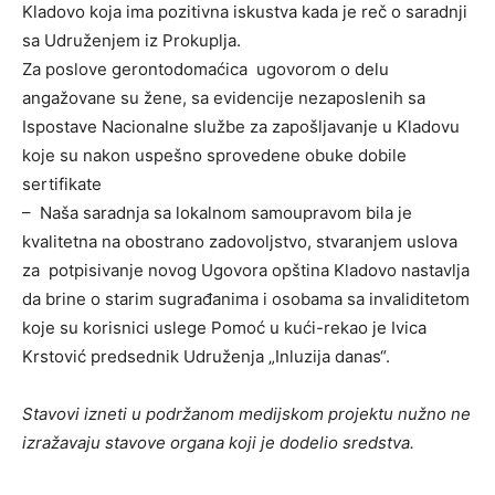
Kladovo koja ima pozitivna iskustva kada je reč o saradnji
sa Udruženjem iz Prokuplja.
Za poslove gerontodomaćica ugovorom o delu
angažovane su žene, sa evidencije nezaposlenih sa
Ispostave Nacionalne službe za zapošljavanje u Kladovu
koje su nakon uspešno sprovedene obuke dobile
sertifikate
– Naša saradnja sa lokalnom samoupravom bila je
kvalitetna na obostrano zadovoljstvo, stvaranjem uslova
za potpisivanje novog Ugovora opština Kladovo nastavlja
da brine o starim sugrađanima i osobama sa invaliditetom
koje su korisnici uslege Pomoć u kući-rekao je Ivica
Krstović predsednik Udruženja „Inluzija danas“.
Stavovi izneti u podržanom medijskom projektu nužno ne
izražavaju stavove organa koji je dodelio sredstva.