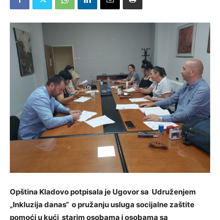
Opština Kladovo potpisala je Ugovor sa Udruženjem
„Inkluzija danas“ o pružanju usluga socijalne zaštite
pomoći u kući starim osobama i osobama sa