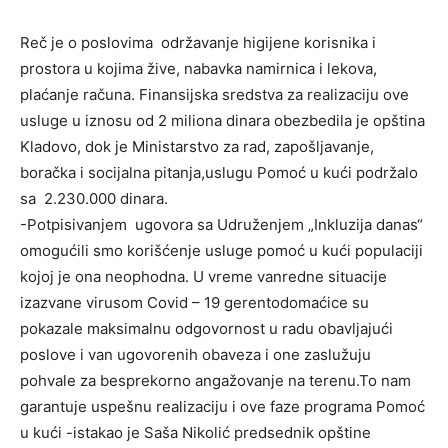
Reč je o poslovima održavanje higijene korisnika i
prostora u kojima žive, nabavka namirnica i lekova,
plaćanje računa. Finansijska sredstva za realizaciju ove
usluge u iznosu od 2 miliona dinara obezbedila je opština
Kladovo, dok je Ministarstvo za rad, zapošljavanje,
boračka i socijalna pitanja,uslugu Pomoć u kući podržalo
sa 2.230.000 dinara.
-Potpisivanjem ugovora sa Udruženjem „Inkluzija danas“
omogućili smo korišćenje usluge pomoć u kući populaciji
kojoj je ona neophodna. U vreme vanredne situacije
izazvane virusom Covid – 19 gerentodomaćice su
pokazale maksimalnu odgovornost u radu obavljajući
poslove i van ugovorenih obaveza i one zaslužuju
pohvale za besprekorno angažovanje na terenu.To nam
garantuje uspešnu realizaciju i ove faze programa Pomoć
u kući -istakao je Saša Nikolić predsednik opštine