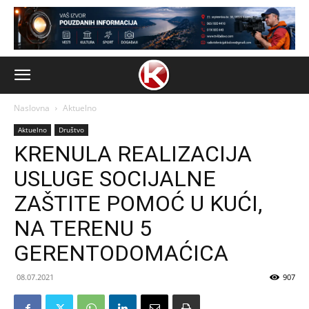
Naslovna
Aktuelno
Aktuelno
Društvo
KRENULA REALIZACIJA
USLUGE SOCIJALNE
ZAŠTITE POMOĆ U KUĆI,
NA TERENU 5
GERENTODOMAĆICA
08.07.2021
907