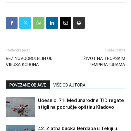
Prethodni tekst
Sledeći tekst
BEZ NOVOOBOLELIH OD
ŽIVOT NA TROPSKIM
VIRUSA KORONA
TEMPERATURAMA
POVEZANE OBJAVE
VIŠE OD AUTORA
Učesnici 71. Međunarodne TID regate
stigli na područje opštinu Kladovo
42. Zlatna bućka Đerdapa u Tekiji u