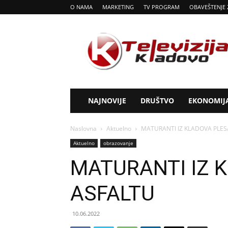
O NAMA
MARKETING
TV PROGRAM
OBAVEŠTENJE 
Tv
Kladovo
NAJNOVIJE
DRUŠTVO
EKONOMIJ
Naslovna
Aktuelno
MATURANTI IZ KLADOVA PLES
Aktuelno
obrazovanje
MATURANTI IZ 
ASFALTU
10.06.2022