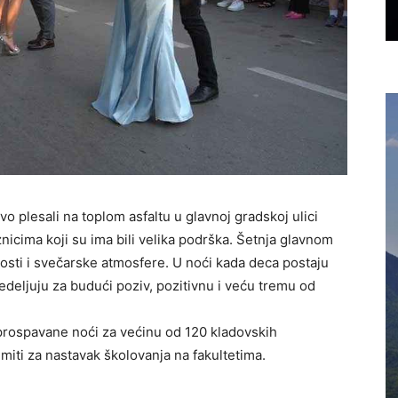
 plesali na toplom asfaltu u glavnoj gradskoj ulici
znicima koji su ima bili velika podrška. Šetnja glavnom
osti i svečarske atmosfere. U noći kada deca postaju
predeljuju za budući poziv, pozitivnu i veću tremu od
neprospavane noći za većinu od 120 kladovskih
miti za nastavak školovanja na fakultetima.