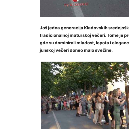
Još jedna generacija Kladovskih srednjošk
tradicionalnoj maturskoj večeri. Tome je p
gde su dominirali mladost, lepota i elegancij
junskoj večeri doneo malo svežine.