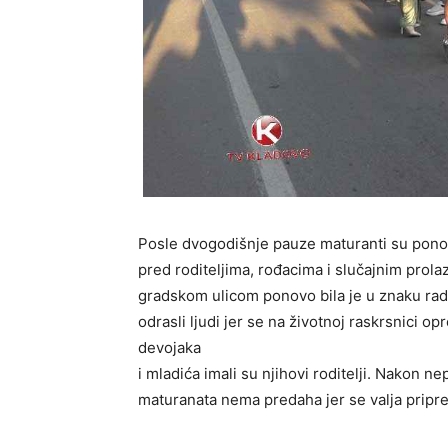
Posle dvogodišnje pauze maturanti su ponovo
pred roditeljima, rođacima i slučajnim prola
gradskom ulicom ponovo bila je u znaku rad
odrasli ljudi jer se na životnoj raskrsnici o
devojaka
i mladića imali su njihovi roditelji. Nakon 
maturanata nema predaha jer se valja pripre