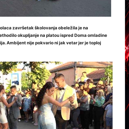
olaca završetak školovanja obeležila je na
rethodilo okupljanje na platou ispred Doma omladine
a. Ambijent nije pokvario ni jak vetar jer je toploj