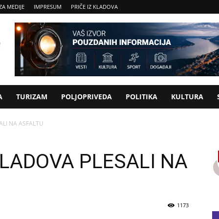
ZA MEDIJE
IMPRESUM
PRIČE IZ KLADOVA
A
TURIZAM
POLJOPRIVEDA
POLITIKA
KULTURA
ALI NA ASFALTU
KLADOVA PLESALI NA
1173