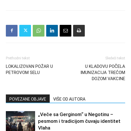
Prethodni tekst
Sledeći tekst
LOKALIZOVAN POŽAR U
U KLADOVU POČELA
PETROVOM SELU
IMUNIZACIJA TREĆOM
DOZOM VAKCINE
POVEZANE OBJAVE
VIŠE OD AUTORA
„Veče sa Gerginom“ u Negotinu –
pesmom i tradicijom čuvaju identitet
Vlaha