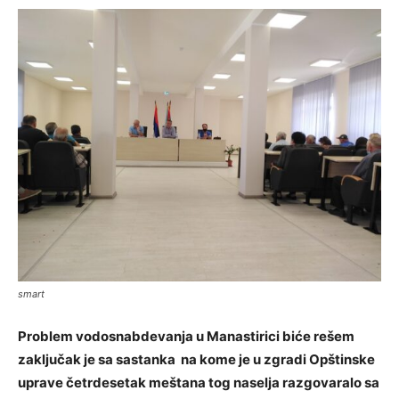
smart
Problem vodosnabdevanja u Manastirici biće rešem
zaključak je sa sastanka na kome je u zgradi Opštinske
uprave četrdesetak meštana tog naselja razgovaralo sa