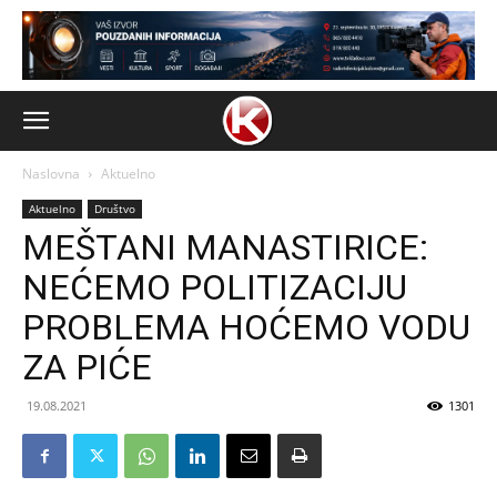
Naslovna
Aktuelno
Aktuelno
Društvo
MEŠTANI MANASTIRICE:
NEĆEMO POLITIZACIJU
PROBLEMA HOĆEMO VODU
ZA PIĆE
19.08.2021
1301