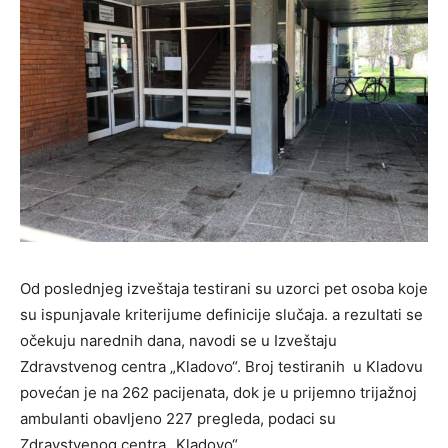
Od poslednjeg izveštaja testirani su uzorci pet osoba koje
su ispunjavale kriterijume definicije slučaja. a rezultati se
očekuju narednih dana, navodi se u Izveštaju
Zdravstvenog centra „Kladovo“. Broj testiranih u Kladovu
povećan je na 262 pacijenata, dok je u prijemno trijažnoj
ambulanti obavljeno 227 pregleda, podaci su
Zdravstvenog centra „Kladovo“.