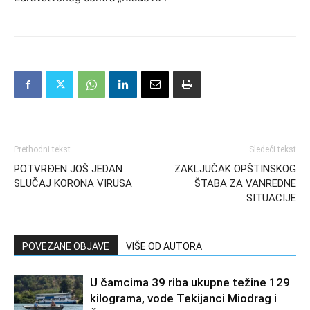
Prethodni tekst
Sledeći tekst
POTVRĐEN JOŠ JEDAN
ZAKLJUČAK OPŠTINSKOG
SLUČAJ KORONA VIRUSA
ŠTABA ZA VANREDNE
SITUACIJE
POVEZANE OBJAVE
VIŠE OD AUTORA
U čamcima 39 riba ukupne težine 129
kilograma, vode Tekijanci Miodrag i