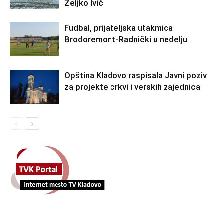
Željko Ivić
Fudbal, prijateljska utakmica
Brodoremont-Radnički u nedelju
Opština Kladovo raspisala Javni poziv
za projekte crkvi i verskih zajednica