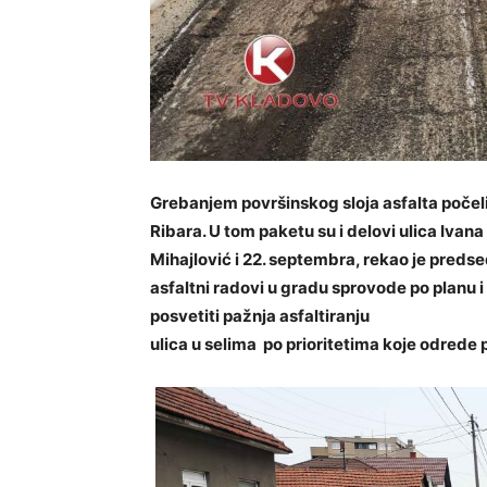
Grebanjem površinskog sloja asfalta počeli 
Ribara. U tom paketu su i delovi ulica Iva
Mihajlović i 22. septembra, rekao je predse
asfaltni radovi u gradu sprovode po planu
posvetiti pažnja asfaltiranju
ulica u selima po prioritetima koje odrede