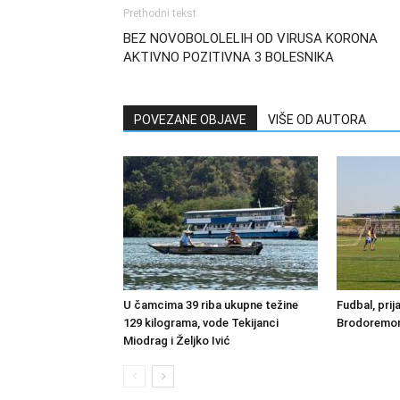
Prethodni tekst
BEZ NOVOBOLOLELIH OD VIRUSA KORONA
AKTIVNO POZITIVNA 3 BOLESNIKA
POVEZANE OBJAVE
VIŠE OD AUTORA
U čamcima 39 riba ukupne težine
Fudbal, prij
129 kilograma, vode Tekijanci
Brodoremont
Miodrag i Željko Ivić