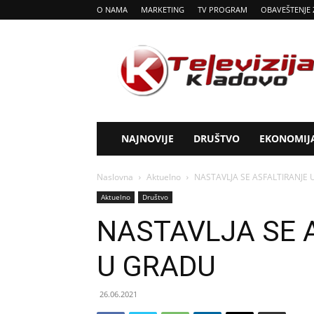
O NAMA
MARKETING
TV PROGRAM
OBAVEŠTENJE 
Tv
Kladovo
NAJNOVIJE
DRUŠTVO
EKONOMIJ
Naslovna
Aktuelno
NASTAVLJA SE ASFALTIRANJE 
Aktuelno
Društvo
NASTAVLJA SE 
U GRADU
26.06.2021