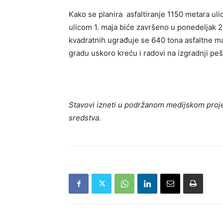
Kako se planira asfaltiranje 1150 metara uli
ulicom 1. maja biće završeno u ponedeljak 28
kvadratnih ugrađuje se 640 tona asfaltne ma
gradu uskoro kreću i radovi na izgradnji peš
Stavovi izneti u podržanom medijskom proje
sredstva.