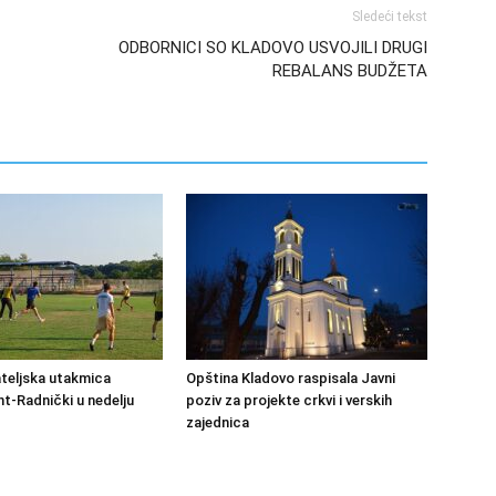
Sledeći tekst
ODBORNICI SO KLADOVO USVOJILI DRUGI
REBALANS BUDŽETA
ateljska utakmica
Opština Kladovo raspisala Javni
-Radnički u nedelju
poziv za projekte crkvi i verskih
zajednica