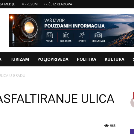
ZA MEDIJE
IMPRESUM
PRIČE IZ KLADOVA
A
TURIZAM
POLJOPRIVEDA
POLITIKA
KULTURA
ULICA U GRADU
ASFALTIRANJE ULICA
966