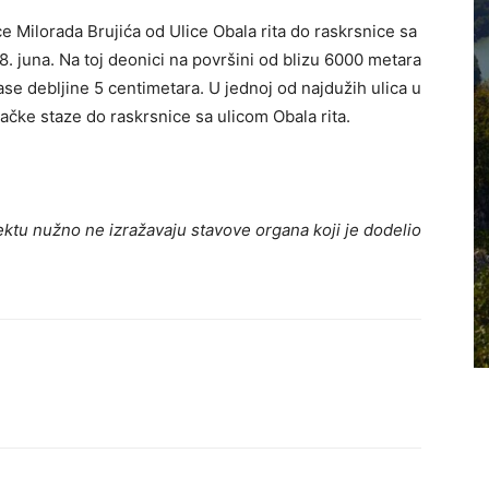
ce Milorada Brujića od Ulice Obala rita do raskrsnice sa
. juna. Na toj deonici na površini od blizu 6000 metara
se debljine 5 centimetara. U jednoj od najdužih ulica u
ačke staze do raskrsnice sa ulicom Obala rita.
ktu nužno ne izražavaju stavove organa koji je dodelio