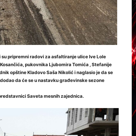
su pripremni radovi za asfaltiranje ulice Ive Lole
na Kosančića, pukovnika Ljubomira Tomića , Stefanije
dnik opštine Kladovo Saša Nikolić i naglasio je da se
 i dodao da će se u nastavku građevinske sezone
 predstavnici Saveta mesnih zajednica.