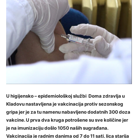
U higijensko – epidemiološkoj službi Doma zdravlja u
Kladovu nastavljena je vakcinacija protiv sezonskog
gripa jer je za tu namenu nabavljeno dodatnih 300 doza
vakcine. U prva dva kruga potrošene su sve količine jer
je na imunizaciju došlo 1050 naših sugrađana.
Vakcinacija je radnim danima od 7 do 11 sati, lica starija