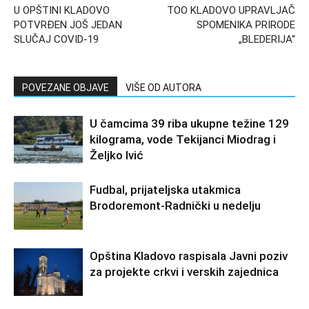
U OPŠTINI KLADOVO
TOO KLADOVO UPRAVLJAČ
POTVRĐEN JOŠ JEDAN
SPOMENIKA PRIRODE
SLUČAJ COVID-19
„BLEDERIJA“
POVEZANE OBJAVE
VIŠE OD AUTORA
U čamcima 39 riba ukupne težine 129
kilograma, vode Tekijanci Miodrag i
Željko Ivić
Fudbal, prijateljska utakmica
Brodoremont-Radnički u nedelju
Opština Kladovo raspisala Javni poziv
za projekte crkvi i verskih zajednica