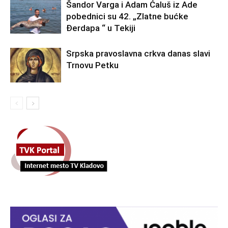
Šandor Varga i Adam Ćaluš iz Ade
pobednici su 42. „Zlatne bućke
Đerdapa “ u Tekiji
Srpska pravoslavna crkva danas slavi
Trnovu Petku