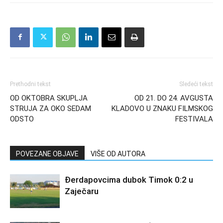
Prethodni tekst
Sledeći tekst
OD OKTOBRA SKUPLJA
OD 21. DO 24. AVGUSTA
STRUJA ZA OKO SEDAM
KLADOVO U ZNAKU FILMSKOG
ODSTO
FESTIVALA
POVEZANE OBJAVE
VIŠE OD AUTORA
Đerdapovcima dubok Timok 0:2 u
Zaječaru