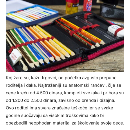
Knjižare su, kažu trgovci, od početka avgusta prepune
roditelja i đaka. Najtraženiji su anatomski rančevi, čije se
cene kreću od 4.500 dinara, kompleti svezaka i pribora su
od 1.200 do 2.500 dinara, zavisno od brenda i dizajna.
Ovo roditeljima stvara značajne teškoće jer se svake
godine suočavaju sa visokim troškovima kako bi
obezbedili neophodan materijal za školovanje svoje dece.