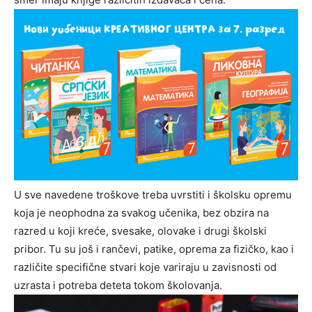
U sve navedene troškove treba uvrstiti i školsku opremu
koja je neophodna za svakog učenika, bez obzira na
razred u koji kreće, svesake, olovake i drugi školski
pribor. Tu su još i rančevi, patike, oprema za fizičko, kao i
različite specifične stvari koje variraju u zavisnosti od
uzrasta i potreba deteta tokom školovanja.