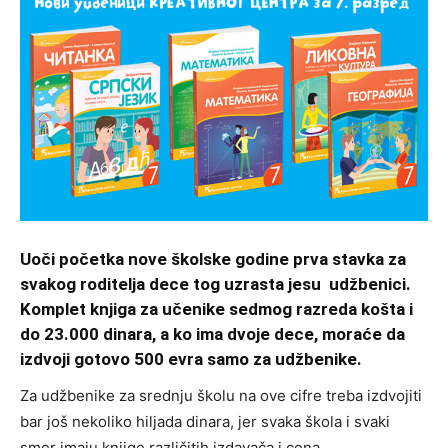
Uoči početka nove školske godine prva stavka za
svakog roditelja dece tog uzrasta jesu udžbenici.
Komplet knjiga za učenike sedmog razreda košta i
do 23.000 dinara, a ko ima dvoje dece, moraće da
izdvoji gotovo 500 evra samo za udžbenike.
Za udžbenike za srednju školu na ove cifre treba izdvojiti
bar još nekoliko hiljada dinara, jer svaka škola i svaki
smer imaju knjige različitih izdavača i cena.