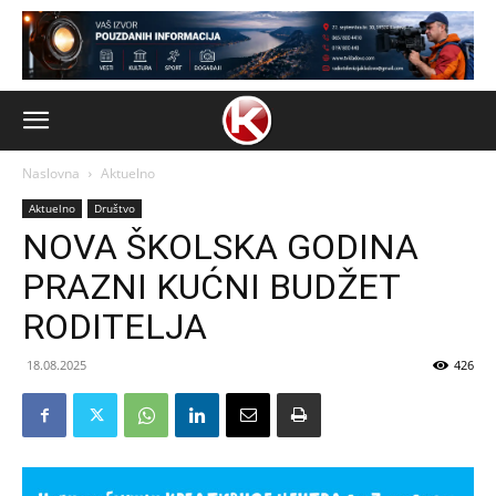
Naslovna
Aktuelno
Aktuelno
Društvo
NOVA ŠKOLSKA GODINA
PRAZNI KUĆNI BUDŽET
RODITELJA
18.08.2025
426