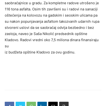
saobraćajnice u gradu. Za kompletne radove utrošeno je
116 tona asfalta. Osim tih završeni su i radovi na sanaciji
oštećenja na kolovozu na gadskim i seoskim ulicama pa
su nakon popunjavanja asfaltom takozvanih udarnih rupa
stvoreni uslovi da se saobraćaj odvija bezbedno i bez
zastoja, naveo je Saša Nikolić predsednik opštine
Kladovo. Radovi vredni oko 7,5 miliona dinara finansiraju
su
iz budžeta opštine Kladovo za ovu godinu.