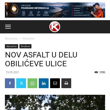
Naslovna
Aktuelno
Aktuelno
Društvo
NOV ASFALT U DELU
OBILIĆEVE ULICE
15.05.2021
1096