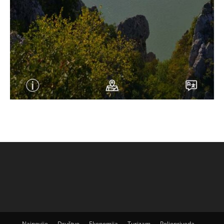
Najnovije
Društvo
Ekonomija
Turizam
Poljopriveda