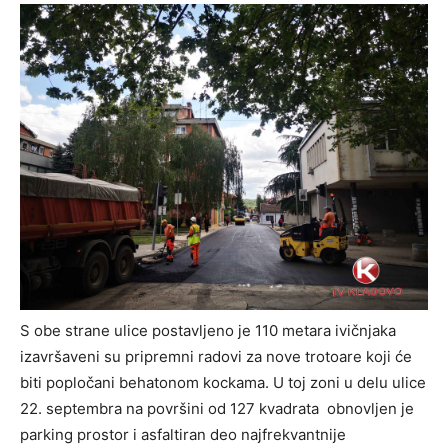
S obe strane ulice postavljeno je 110 metara ivičnjaka
izavršaveni su pripremni radovi za nove trotoare koji će
biti popločani behatonom kockama. U toj zoni u delu ulice
22. septembra na površini od 127 kvadrata obnovljen je
parking prostor i asfaltiran deo najfrekvantnije