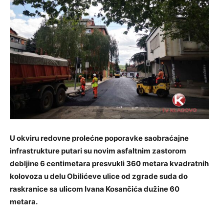
U okviru redovne prolećne poporavke saobraćajne
infrastrukture putari su novim asfaltnim zastorom
debljine 6 centimetara presvukli 360 metara kvadratnih
kolovoza u delu Obilićeve ulice od zgrade suda do
raskranice sa ulicom Ivana Kosančića dužine 60
metara.