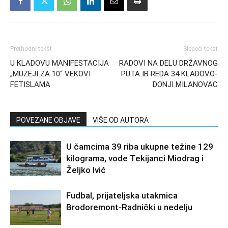
Prethodni tekst
Sledeći tekst
U KLADOVU MANIFESTACIJA
RADOVI NA DELU DRŽAVNOG
„MUZEJI ZA 10“ VEKOVI
PUTA IB REDA 34 KLADOVO-
FETISLAMA
DONJI MILANOVAC
POVEZANE OBJAVE
VIŠE OD AUTORA
U čamcima 39 riba ukupne težine 129
kilograma, vode Tekijanci Miodrag i
Željko Ivić
Fudbal, prijateljska utakmica
Brodoremont-Radnički u nedelju