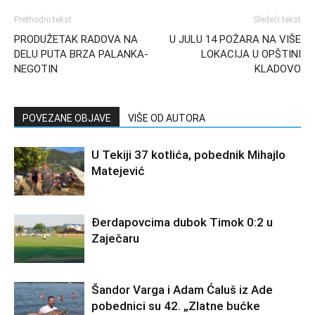
Prethodni tekst
Sledeći tekst
PRODUŽETAK RADOVA NA
U JULU 14 POŽARA NA VIŠE
DELU PUTA BRZA PALANKA-
LOKACIJA U OPŠTINI
NEGOTIN
KLADOVO
POVEZANE OBJAVE
VIŠE OD AUTORA
U Tekiji 37 kotlića, pobednik Mihajlo
Matejević
Đerdapovcima dubok Timok 0:2 u
Zaječaru
Šandor Varga i Adam Ćaluš iz Ade
pobednici su 42. „Zlatne bućke