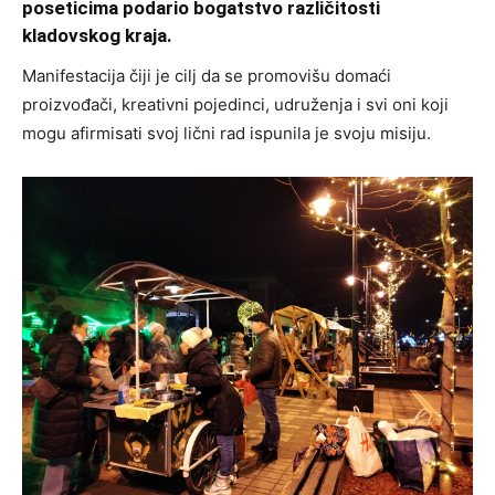
poseticima podario bogatstvo različitosti
kladovskog kraja.
Manifestacija čiji je cilj da se promovišu domaći
proizvođači, kreativni pojedinci, udruženja i svi oni koji
mogu afirmisati svoj lični rad ispunila je svoju misiju.