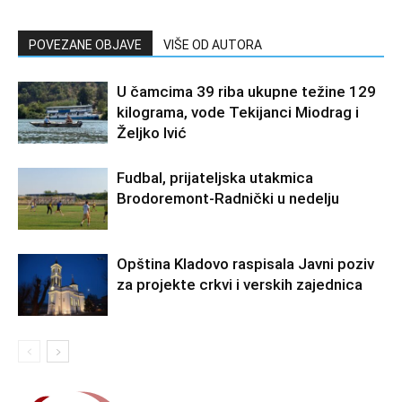
POVEZANE OBJAVE
VIŠE OD AUTORA
U čamcima 39 riba ukupne težine 129
kilograma, vode Tekijanci Miodrag i
Željko Ivić
Fudbal, prijateljska utakmica
Brodoremont-Radnički u nedelju
Opština Kladovo raspisala Javni poziv
za projekte crkvi i verskih zajednica