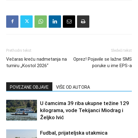
Prethodni tekst
Sledeći tekst
Večaras kreću nadmetanja na
Oprez! Pojavile se lažne SMS
turniru „Kostol 2026“
poruke u ime EPS-a
POVEZANE OBJAVE
VIŠE OD AUTORA
U čamcima 39 riba ukupne težine 129
kilograma, vode Tekijanci Miodrag i
Željko Ivić
Fudbal, prijateljska utakmica