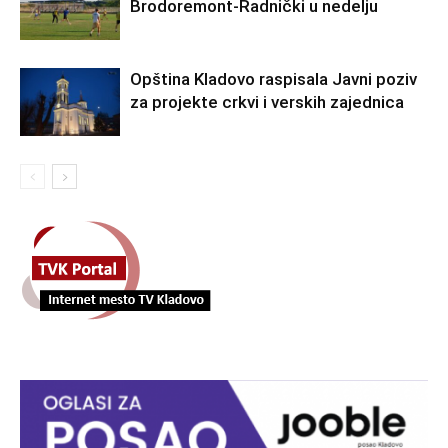
Brodoremont-Radnički u nedelju
Opština Kladovo raspisala Javni poziv
za projekte crkvi i verskih zajednica