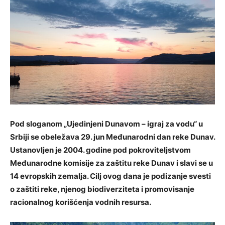
Pod sloganom „Ujedinjeni Dunavom – igraj za vodu“ u
Srbiji se obeležava 29. jun Međunarodni dan reke Dunav.
Ustanovljen je 2004. godine pod pokroviteljstvom
Međunarodne komisije za zaštitu reke Dunav i slavi se u
14 evropskih zemalja. Cilj ovog dana je podizanje svesti
o zaštiti reke, njenog biodiverziteta i promovisanje
racionalnog korišćenja vodnih resursa.