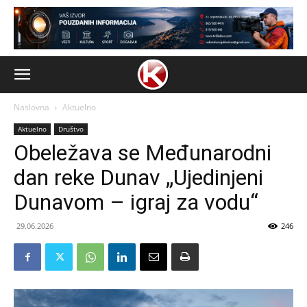
Naslovna
Aktuelno
Aktuelno
Društvo
Obeležava se Međunarodni
dan reke Dunav „Ujedinjeni
Dunavom – igraj za vodu“
29.06.2026
246