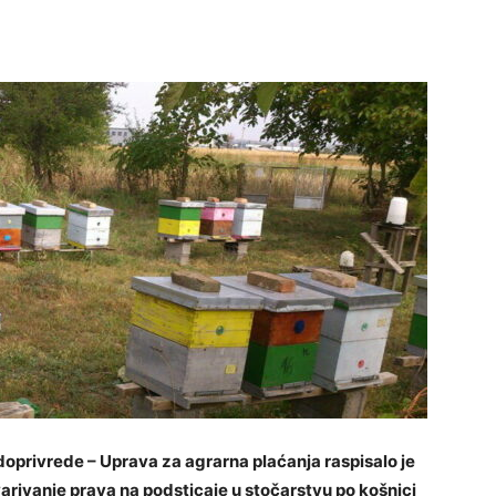
doprivrede – Uprava za agrarna plaćanja raspisalo je
rivanje prava na podsticaje u stočarstvu po košnici