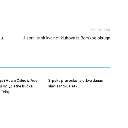
Sledeći tekst
u,
U zoni Istok kvartet klubova iz Borskog okruga
a i Adam Ćaluš iz Ade
Srpska pravoslavna crkva danas
u 42. „Zlatne bućke
slavi Trnovu Petku
Tekiji