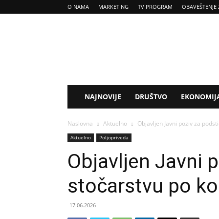
O NAMA
MARKETING
TV PROGRAM
OBAVEŠTENJE 
Tv
Kladovo
NAJNOVIJE
DRUŠTVO
EKONOMIJ
Naslovna
Aktuelno
Objavljen Javni poziv za podst
Aktuelno
Poljopriveda
Objavljen Javni p
stočarstvu po ko
17.06.2026