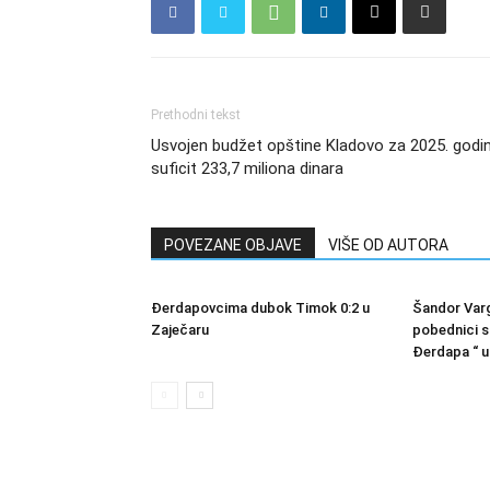
Prethodni tekst
Usvojen budžet opštine Kladovo za 2025. godin
suficit 233,7 miliona dinara
POVEZANE OBJAVE
VIŠE OD AUTORA
Đerdapovcima dubok Timok 0:2 u
Šandor Varg
Zaječaru
pobednici s
Đerdapa “ u 