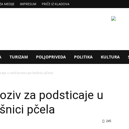
ZA MEDIJE
IMPRESUM
PRIČE IZ KLADOVA
A
TURIZAM
POLJOPRIVEDA
POLITIKA
KULTURA
icaje u stočarstvu po košnici pčela
oziv za podsticaje u
šnici pčela
245