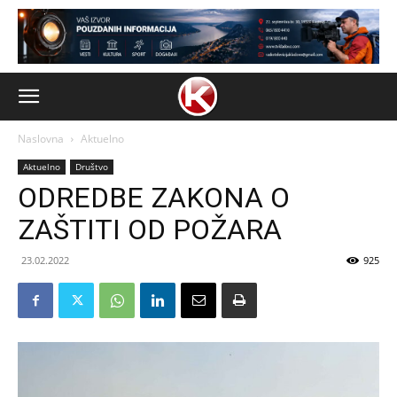
Naslovna
Aktuelno
Aktuelno
Društvo
ODREDBE ZAKONA O
ZAŠTITI OD POŽARA
23.02.2022
925