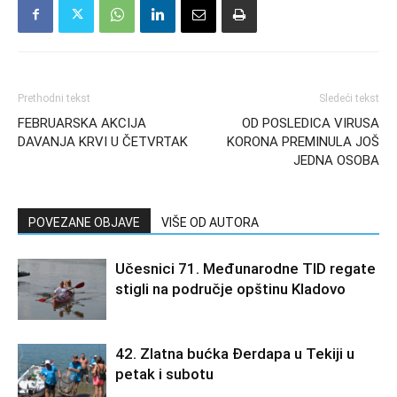
Prethodni tekst
Sledeći tekst
FEBRUARSKA AKCIJA
OD POSLEDICA VIRUSA
DAVANJA KRVI U ČETVRTAK
KORONA PREMINULA JOŠ
JEDNA OSOBA
POVEZANE OBJAVE
VIŠE OD AUTORA
Učesnici 71. Međunarodne TID regate
stigli na područje opštinu Kladovo
42. Zlatna bućka Đerdapa u Tekiji u
petak i subotu