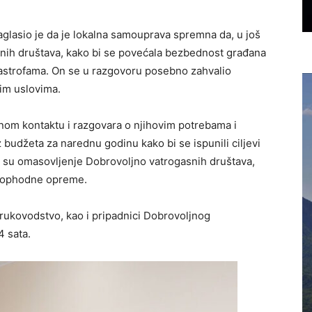
glasio je da je lokalna samouprava spremna da, u još
snih društava, kako bi se povećala bezbednost građana
tastrofama. On se u razgovoru posebno zahvalio
im uslovima.
om kontaktu i razgovara o njihovim potrebama i
 budžeta za narednu godinu kako bi se ispunili ciljevi
i su omasovljenje Dobrovoljno vatrogasnih društava,
neophodne opreme.
 rukovodstvo, kao i pripadnici Dobrovoljnog
4 sata.