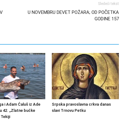
Sledeći tekst
IV
U NOVEMBRU DEVET POŽARA; OD POČETKA
GODINE 157
a i Adam Ćaluš iz Ade
Srpska pravoslavna crkva danas
u 42. „Zlatne bućke
slavi Trnovu Petku
Tekiji