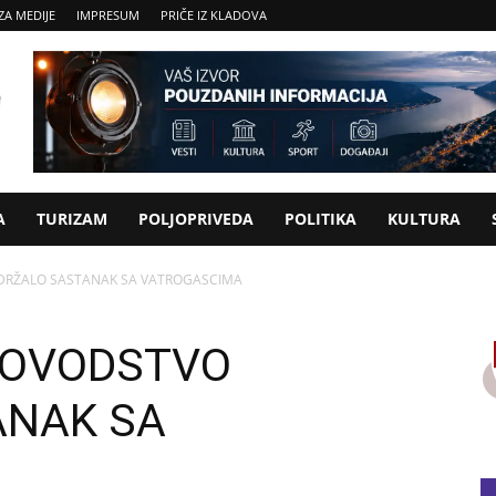
ZA MEDIJE
IMPRESUM
PRIČE IZ KLADOVA
A
TURIZAM
POLJOPRIVEDA
POLITIKA
KULTURA
DRŽALO SASTANAK SA VATROGASCIMA
KOVODSTVO
ANAK SA