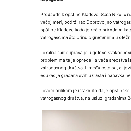
Predsednik opštine Kladovo, Saša Nikolić na
većoj meri, podrži rad Dobrovoljno vatroga
opštine Kladovo kada je reč o prirodnim ka
vatrogascima što brinu o građanima u otežn
Lokalna samouprava je u gotovo svakodnevn
problemima te je opredelila veća sredstva iz
vatrogasnog društva. Između ostalog, ciljev
edukacija građana svih uzrasta i nabavka 
I ovom prilikom je istaknuto da je opštinsko
vatrogasnog društva, na usluzi građanima 2