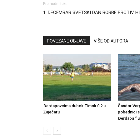
Prethodni tekst
1. DECEMBAR SVETSKI DAN BORBE PROTIV H
POVEZANE OBJAVE
VIŠE OD AUTORA
Đerdapovcima dubok Timok 0:2 u
Šandor Varg
Zaječaru
pobednici s
Đerdapa “ u 