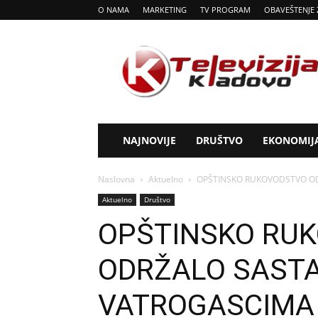
O NAMA
MARKETING
TV PROGRAM
OBAVEŠTENJE 
Tv
Kladovo
NAJNOVIJE
DRUŠTVO
EKONOMIJ
Naslovna
Aktuelno
OPŠTINSKO RUKOVODSTVO O
Aktuelno
Društvo
OPŠTINSKO RU
ODRŽALO SAST
VATROGASCIMA