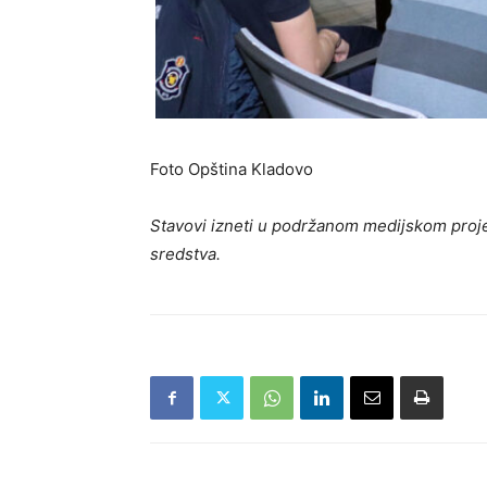
Foto Opština Kladovo
Stavovi izneti u podržanom medijskom proje
sredstva.