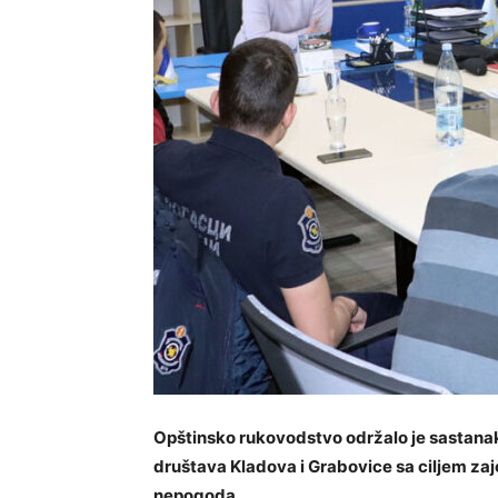
Opštinsko rukovodstvo održalo je sastana
društava Kladova i Grabovice sa ciljem za
nepogoda.