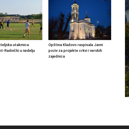
ateljska utakmica
Opština Kladovo raspisala Javni
-Radnički u nedelju
poziv za projekte crkvi i verskih
zajednica