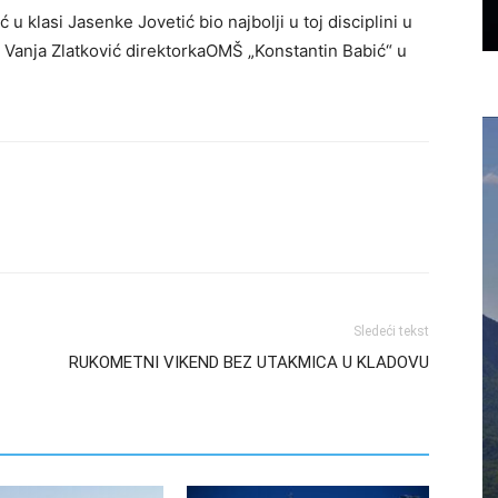
ć u klasi Jasenke Jovetić bio najbolji u toj disciplini u
 Vanja Zlatković direktorkaOMŠ „Konstantin Babić“ u
Sledeći tekst
RUKOMETNI VIKEND BEZ UTAKMICA U KLADOVU