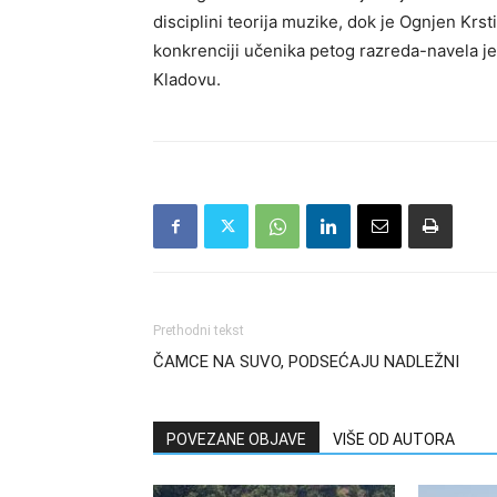
disciplini teorija muzike, dok je Ognjen Krsti
konkrenciji učenika petog razreda-navela je
Kladovu.
Prethodni tekst
ČAMCE NA SUVO, PODSEĆAJU NADLEŽNI
POVEZANE OBJAVE
VIŠE OD AUTORA