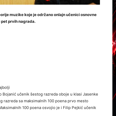
orije muzike koje je održano onlajn učenici osnovne
u pet prvih nagrada.
jbolji
lo Bojanić učenik šestog razreda oboje u klasi Jasenke
rtog razreda sa maksimalnih 100 poena prvo mesto
 Maksimalnih 100 poena osvojio je i Filip Pejkić učenik