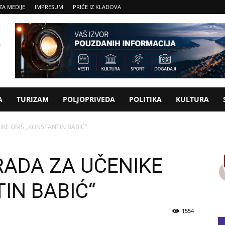
ZA MEDIJE
IMPRESUM
PRIČE IZ KLADOVA
A
TURIZAM
POLJOPRIVEDA
POLITIKA
KULTURA
IKE OMŠ „KONSTANTIN BABIĆ“
RADA ZA UČENIKE
IN BABIĆ“
1554