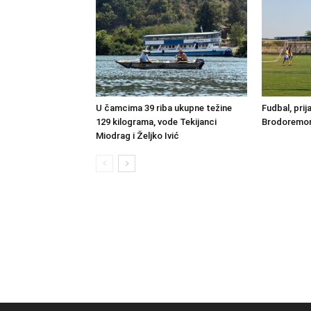
U čamcima 39 riba ukupne težine
Fudbal, prij
129 kilograma, vode Tekijanci
Brodoremont
Miodrag i Željko Ivić