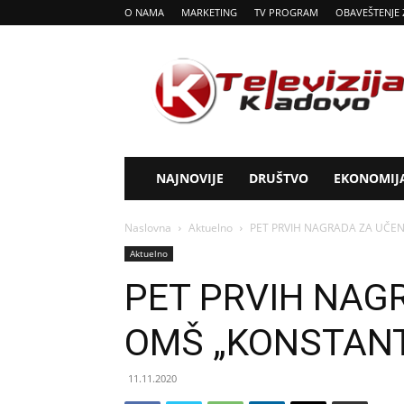
O NAMA
MARKETING
TV PROGRAM
OBAVEŠTENJE 
Tv
Kladovo
NAJNOVIJE
DRUŠTVO
EKONOMIJ
Naslovna
Aktuelno
PET PRVIH NAGRADA ZA UČEN
Aktuelno
PET PRVIH NAG
OMŠ „KONSTANT
11.11.2020