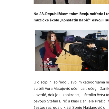
Na 28. Republičkom takmičenju solfeđa i te
muzičke škole „Konstatin Babić“ osvojili s
U disciplini solfeđo u svojim kategorijama na
su bili Vera Matejević učenica trećeg i Dani
Jovetić, dok je u konkrenciji učenika četv
osvojio Stefan Birić u klasi Danijele Pražić.
šestog razreda u klasi Sonje Najdanović u