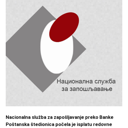
Nacionalna služba za zapošljavanje preko Banke
Poštanska štedionica počela je isplatu redovne