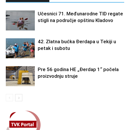
Učesnici 71. Međunarodne TID regate
stigli na područje opštinu Kladovo
42. Zlatna bućka Đerdapa u Tekiji u
petak i subotu
Pre 56 godina HE „Đerdap 1“ počela
proizvodnju struje