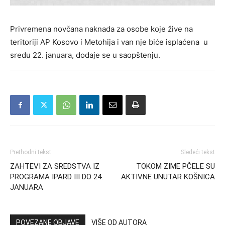
Privremena novčana naknada za osobe koje žive na
teritoriji AP Kosovo i Metohija i van nje biće isplaćena u
sredu 22. januara, dodaje se u saopštenju.
Prethodni tekst
Sledeći tekst
ZAHTEVI ZA SREDSTVA IZ
TOKOM ZIME PČELE SU
PROGRAMA IPARD III DO 24.
AKTIVNE UNUTAR KOŠNICA
JANUARA
POVEZANE OBJAVE
VIŠE OD AUTORA