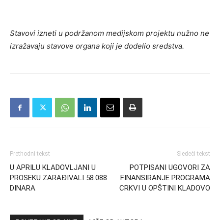
Stavovi izneti u podržanom medijskom projektu nužno ne
izražavaju stavove organa koji je dodelio sredstva.
Prethodni tekst
Sledeći tekst
U APRILU KLADOVLJANI U
POTPISANI UGOVORI ZA
PROSEKU ZARAĐIVALI 58.088
FINANSIRANJE PROGRAMA
DINARA
CRKVI U OPŠTINI KLADOVO