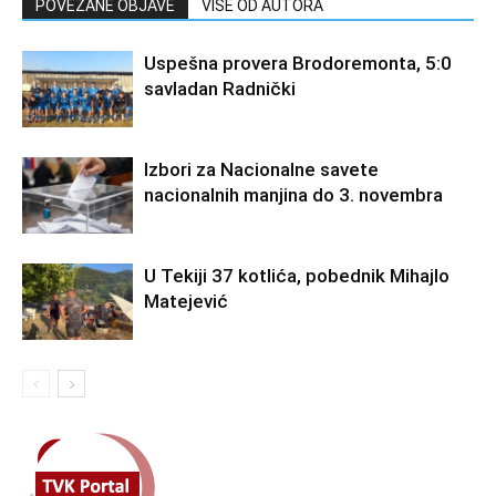
POVEZANE OBJAVE
VIŠE OD AUTORA
Uspešna provera Brodoremonta, 5:0
savladan Radnički
Izbori za Nacionalne savete
nacionalnih manjina do 3. novembra
U Tekiji 37 kotlića, pobednik Mihajlo
Matejević