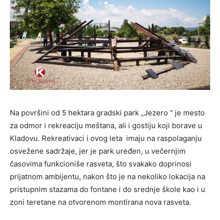
Na površini od 5 hektara gradski park „Jezero “ je mesto
za odmor i rekreaciju meštana, ali i gostiju koji borave u
Kladovu. Rekreativaci i ovog leta imaju na raspolaganju
osvežene sadržaje, jer je park uređen, u večernjim
časovima funkcioniše rasveta, što svakako doprinosi
prijatnom ambijentu, nakon što je na nekoliko lokacija na
pristupnim stazama do fontane i do srednje škole kao i u
zoni teretane na otvorenom montirana nova rasveta.