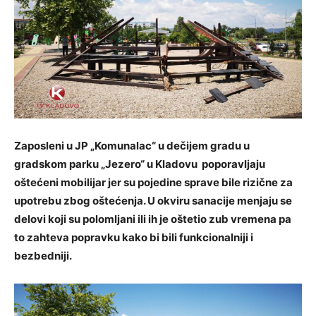
Zaposleni u JP „Komunalac“ u dečijem gradu u
gradskom parku „Jezero“ u Kladovu poporavljaju
oštećeni mobilijar jer su pojedine sprave bile rizične za
upotrebu zbog oštećenja. U okviru sanacije menjaju se
delovi koji su polomljani ili ih je oštetio zub vremena pa
to zahteva
popravku kako bi bili funkcionalniji i
bezbedniji.