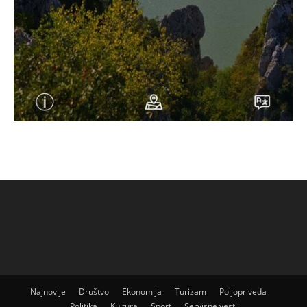
Najnovije
Društvo
Ekonomija
Turizam
Poljopriveda
Politika
Kultura
Sport
Servisne vesti