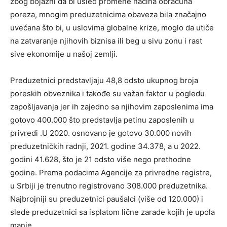
zbog bojazni da bi usled promene načina obračuna
poreza, mnogim preduzetnicima obaveza bila značajno
uvećana što bi, u uslovima globalne krize, moglo da utiče
na zatvaranje njihovih biznisa ili beg u sivu zonu i rast
sive ekonomije u našoj zemlji.
Preduzetnici predstavljaju 48,8 odsto ukupnog broja
poreskih obveznika i takođe su važan faktor u pogledu
zapošljavanja jer ih zajedno sa njihovim zaposlenima ima
gotovo 400.000 što predstavlja petinu zaposlenih u
privredi .U 2020. osnovano je gotovo 30.000 novih
preduzetničkih radnji, 2021. godine 34.378, a u 2022.
godini 41.628, što je 21 odsto više nego prethodne
godine. Prema podacima Agencije za privredne registre,
u Srbiji je trenutno registrovano 308.000 preduzetnika.
Najbrojniji su preduzetnici paušalci (više od 120.000) i
slede preduzetnici sa isplatom lične zarade kojih je upola
manje.