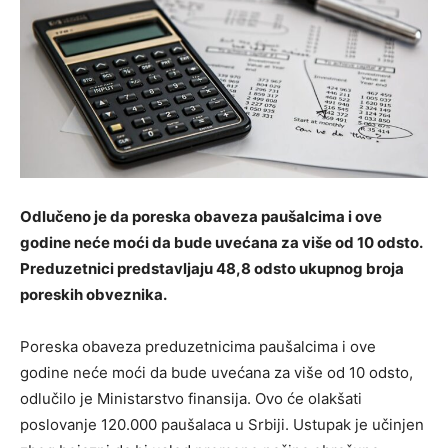
Odlučeno je da poreska obaveza paušalcima i ove
godine neće moći da bude uvećana za više od 10 odsto.
Preduzetnici predstavljaju 48,8 odsto ukupnog broja
poreskih obveznika.
Poreska obaveza preduzetnicima paušalcima i ove
godine neće moći da bude uvećana za više od 10 odsto,
odlučilo je Ministarstvo finansija. Ovo će olakšati
poslovanje 120.000 paušalaca u Srbiji. Ustupak je učinjen