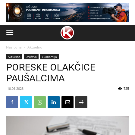
Naslovna
Aktuelno
Aktuelno
Društvo
Ekonomija
PORESKE OLAKČICE
PAUŠALCIMA
10.01.2023
725