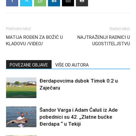
Prethodni tekst
Sledeći tekst
MATIJA ROĐEN ZA BOŽIĆ U
NAJTRAŽENIJI RADNICI U
KLADOVU /VIDEO/
UGOSTITELJSTVU
POVEZANE OBJAVE
VIŠE OD AUTORA
Đerdapovcima dubok Timok 0:2 u
Zaječaru
Šandor Varga i Adam Ćaluš iz Ade
pobednici su 42. „Zlatne bućke
Đerdapa “ u Tekiji