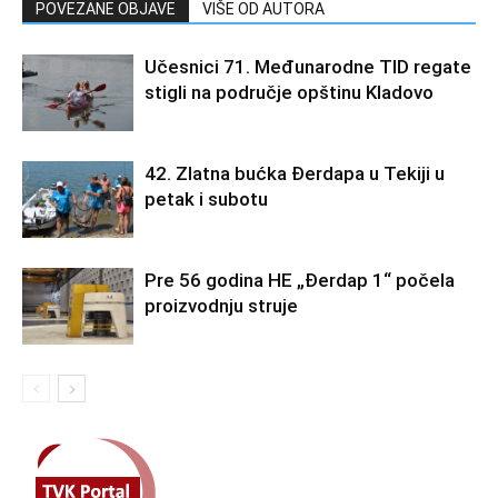
POVEZANE OBJAVE
VIŠE OD AUTORA
Učesnici 71. Međunarodne TID regate
stigli na područje opštinu Kladovo
42. Zlatna bućka Đerdapa u Tekiji u
petak i subotu
Pre 56 godina HE „Đerdap 1“ počela
proizvodnju struje