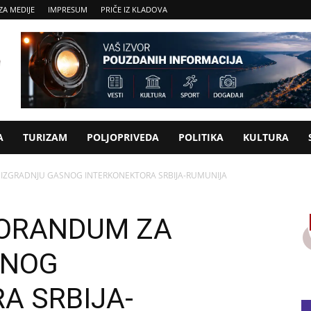
ZA MEDIJE
IMPRESUM
PRIČE IZ KLADOVA
A
TURIZAM
POLJOPRIVEDA
POLITIKA
KULTURA
ZGRADNJU GASNOG INTERKONEKTORA SRBIJA-RUMUNIJA
ORANDUM ZA
SNOG
A SRBIJA-