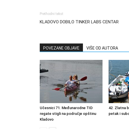
Prethodni tekst
KLADOVO DOBILO TINKER LABS CENTAR
POVEZANE OBJAVE
VIŠE OD AUTORA
Učesnici 71. Međunarodne TID
42. Zlatna 
regate stigli na područje opštinu
petak i sub
Kladovo