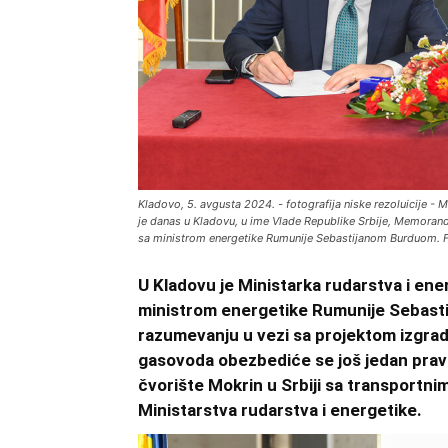
Kladovo, 5. avgusta 2024. - fotografija niske rezoluicije 
je danas u Kladovu, u ime Vlade Republike Srbije, Memoran
sa ministrom energetike Rumunije Sebastijanom Burduom. F
U Kladovu je Ministarka rudarstva i en
ministrom energetike Rumunije Sebas
razumevanju u vezi sa projektom izgra
gasovoda obezbediće se još jedan prav
čvorište Mokrin u Srbiji sa transportn
Ministarstva rudarstva i energetike.