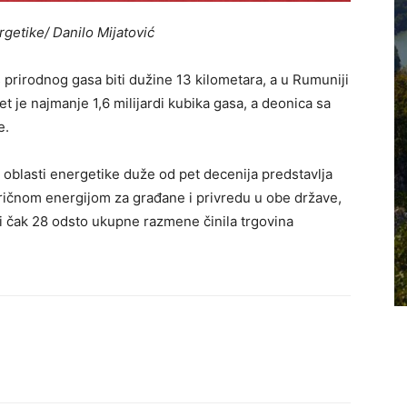
rgetike/ Danilo Mijatović
 prirodnog gasa biti dužine 13 kilometara, a u Rumuniji
t je najmanje 1,6 milijardi kubika gasa, a deonica sa
e.
oblasti energetike duže od pet decenija predstavlja
ričnom energijom za građane i privredu u obe države,
i čak 28 odsto ukupne razmene činila trgovina