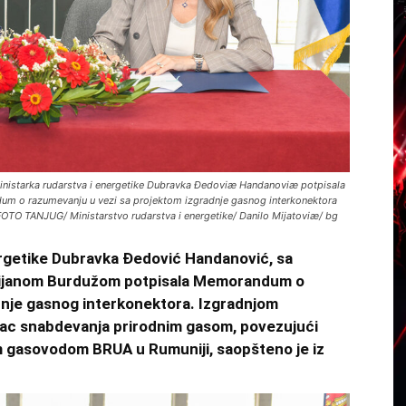
- Ministarka rudarstva i energetike Dubravka Ðedoviæ Handanoviæ potpisala
dum o razumevanju u vezi sa projektom izgradnje gasnog interkonektora
OTO TANJUG/ Ministarstvo rudarstva i energetike/ Danilo Mijatoviæ/ bg
ergetike Dubravka Đedović Handanović, sa
tijanom Burdužom potpisala Memorandum o
dnje gasnog interkonektora. Izgradnjom
ac snabdevanja prirodnim gasom, povezujući
im gasovodom BRUA u Rumuniji, saopšteno je iz