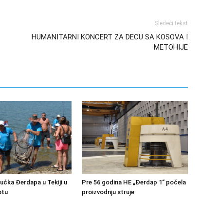
Sledeći tekst
HUMANITARNI KONCERT ZA DECU SA KOSOVA I
METOHIJE
bućka Đerdapa u Tekiji u
Pre 56 godina HE „Đerdap 1“ počela
otu
proizvodnju struje