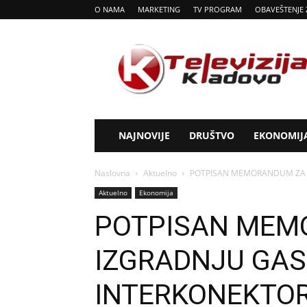
O NAMA
MARKETING
TV PROGRAM
OBAVEŠTENJE 
Tv
Kladovo
NAJNOVIJE
DRUŠTVO
EKONOMIJ
Naslovna
Aktuelno
POTPISAN MEMORANDUM ZA I
Aktuelno
Ekonomija
POTPISAN MEM
IZGRADNJU GA
INTERKONEKTOR