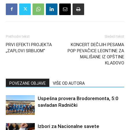
Prethodni tekst
Sledeći tekst
PRVI EFEKTI PROJEKTA
KONCERT DEČIJIH PESAMA
„ZAPLOVI SRBIJOM“
POP PEVAČICE LEONTINE ZA
MALIŠANE IZ OPŠTINE
KLADOVO
POVEZANE OBJAVE
VIŠE OD AUTORA
Uspešna provera Brodoremonta, 5:0
savladan Radnički
Izbori za Nacionalne savete