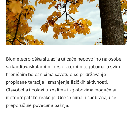
Biometeorološka situacija uticaće nepovolјno na osobe
sa kardiovaskularnim i respiratornim tegobama, a svim
hroničnim bolesnicima savetuje se pridržavanje
propisane terapije i smanjenje fizičkih aktivnosti.
Glavobolјa i bolovi u kostima i zglobovima moguće su
meteoropatske reakcije. Učesnicima u saobraćaju se
preporučuje povećana pažnja.