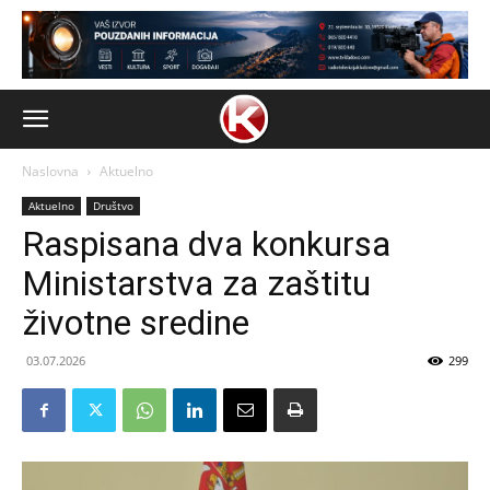
Naslovna
Aktuelno
Aktuelno
Društvo
Raspisana dva konkursa
Ministarstva za zaštitu
životne sredine
03.07.2026
299