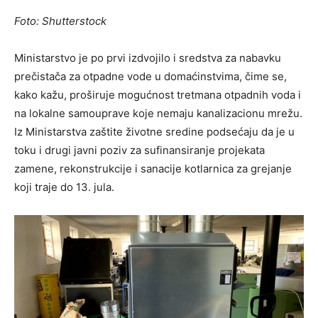
Foto: Shutterstock
Ministarstvo je po prvi izdvojilo i sredstva za nabavku
prečistača za otpadne vode u domaćinstvima, čime se,
kako kažu, proširuje mogućnost tretmana otpadnih voda i
na lokalne samouprave koje nemaju kanalizacionu mrežu.
Iz Ministarstva zaštite životne sredine podsećaju da je u
toku i drugi javni poziv za sufinansiranje projekata
zamene, rekonstrukcije i sanacije kotlarnica za grejanje
koji traje do 13. jula.