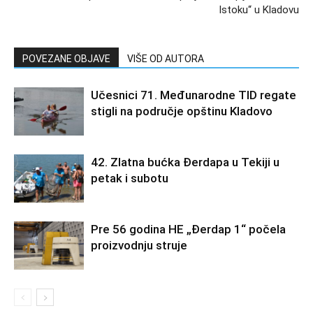
Istoku“ u Kladovu
POVEZANE OBJAVE
VIŠE OD AUTORA
Učesnici 71. Međunarodne TID regate
stigli na područje opštinu Kladovo
42. Zlatna bućka Đerdapa u Tekiji u
petak i subotu
Pre 56 godina HE „Đerdap 1“ počela
proizvodnju struje