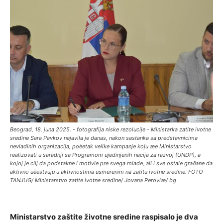
Beograd, 18. juna 2025. - fotografija niske rezolucije - Ministarka zatite ivotne
sredine Sara Pavkov najavila je danas, nakon sastanka sa predstavnicima
nevladinih organizacija, poèetak velike kampanje koju æe Ministarstvo
realizovati u saradnji sa Programom ujedinjenih nacija za razvoj (UNDP), a
kojoj je cilj da podstakne i motivie pre svega mlade, ali i sve ostale graðane da
aktivno uèestvuju u aktivnostima usmerenim na zatitu ivotne sredine. FOTO
TANJUG/ Ministarstvo zatite ivotne sredine/ Jovana Peroviæ/ bg
Ministarstvo zaštite životne sredine raspisalo je dva