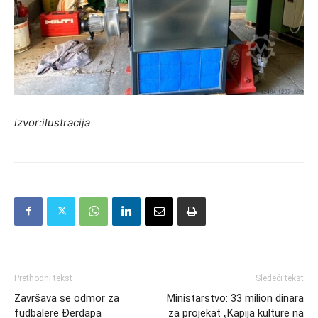
izvor:ilustracija
Prethodni tekst
Sledeći tekst
Završava se odmor za
Ministarstvo: 33 milion dinara
fudbalere Đerdapa
za projekat „Kapija kulture na