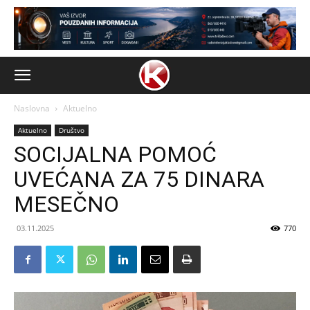
Naslovna
Aktuelno
Aktuelno
Društvo
SOCIJALNA POMOĆ
UVEĆANA ZA 75 DINARA
MESEČNO
03.11.2025
770