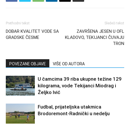
Prethodni tekst
Sledeći tekst
DOBAR KVALITET VODE SA
ZAVRŠENA JESEN U OFL
GRADSKE ČESME
KLADOVO, TEKIJANCI ČUVAJU
TRON
POVEZANE OBJAVE
VIŠE OD AUTORA
U čamcima 39 riba ukupne težine 129
kilograma, vode Tekijanci Miodrag i
Željko Ivić
Fudbal, prijateljska utakmica
Brodoremont-Radnički u nedelju