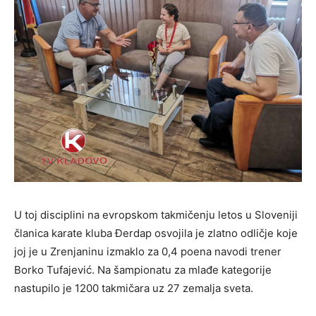
U toj disciplini na evropskom takmičenju letos u Sloveniji
članica karate kluba Đerdap osvojila je zlatno odličje koje
joj je u Zrenjaninu izmaklo za 0,4 poena navodi trener
Borko Tufajević. Na šampionatu za mlađe kategorije
nastupilo je 1200 takmičara uz 27 zemalja sveta.