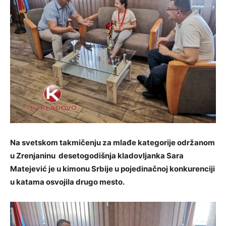
Na svetskom takmičenju za mlađe kategorije održanom
u Zrenjaninu desetogodišnja kladovljanka Sara
Matejević je u kimonu Srbije u pojedinačnoj konkurenciji
u katama osvojila drugo mesto.