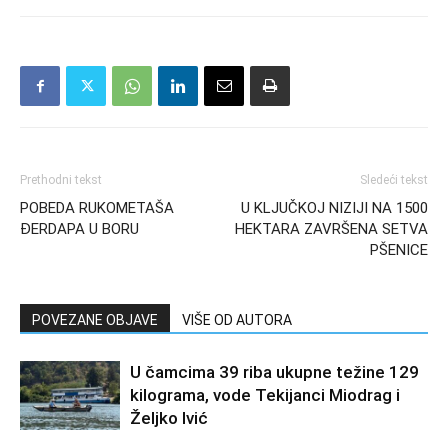
Prethodni tekst
Sledeći tekst
POBEDA RUKOMETAŠA
U KLJUČKOJ NIZIJI NA 1500
ĐERDAPA U BORU
HEKTARA ZAVRŠENA SETVA
PŠENICE
POVEZANE OBJAVE
VIŠE OD AUTORA
U čamcima 39 riba ukupne težine 129
kilograma, vode Tekijanci Miodrag i
Željko Ivić