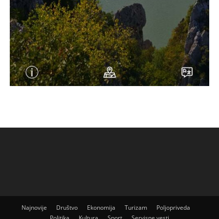
Najnovije
Društvo
Ekonomija
Turizam
Poljopriveda
Politika
Kultura
Sport
Servisne vesti