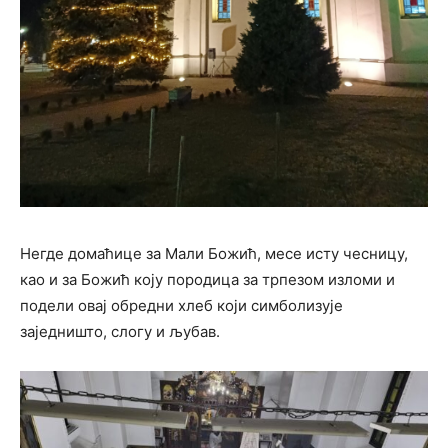
Негде домаћице за Мали Божић, месе исту чесницу,
као и за Божић коју породица за трпезом изломи и
подели овај обредни хлеб који симболизује
заједништо, слогу и љубав.