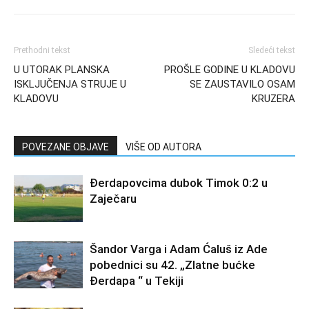
Prethodni tekst
Sledeći tekst
U UTORAK PLANSKA
PROŠLE GODINE U KLADOVU
ISKLJUČENJA STRUJE U
SE ZAUSTAVILO OSAM
KLADOVU
KRUZERA
POVEZANE OBJAVE
VIŠE OD AUTORA
Đerdapovcima dubok Timok 0:2 u
Zaječaru
Šandor Varga i Adam Ćaluš iz Ade
pobednici su 42. „Zlatne bućke
Đerdapa “ u Tekiji