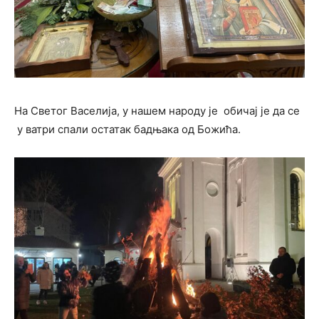
На Светог Васелија, у нашем народу је обичај је да се
у ватри спали остатак бадњака од Божића.