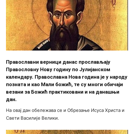
Православни верници данас прослављају
Правословну Нову годину по Јулијанском
календару. Православна Нова година је у народу
позната и као Мали божић, те су многи обичаји
везани за Божић практиковани и на данашњи
дан.
На овај дан обележава се и Обрезање Исуса Христа и
Свети Василије Велики.