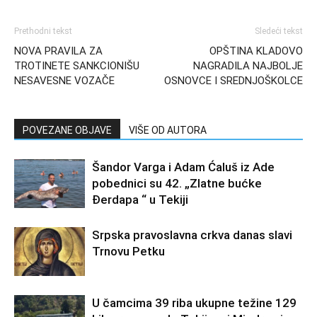
Prethodni tekst
Sledeći tekst
NOVA PRAVILA ZA
OPŠTINA KLADOVO
TROTINETE SANKCIONIŠU
NAGRADILA NAJBOLJE
NESAVESNE VOZAČE
OSNOVCE I SREDNJOŠKOLCE
POVEZANE OBJAVE
VIŠE OD AUTORA
Šandor Varga i Adam Ćaluš iz Ade
pobednici su 42. „Zlatne bućke
Đerdapa “ u Tekiji
Srpska pravoslavna crkva danas slavi
Trnovu Petku
U čamcima 39 riba ukupne težine 129