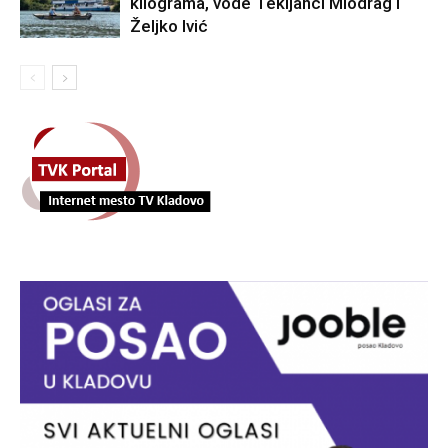
kilograma, vode Tekijanci Miodrag i
Željko Ivić