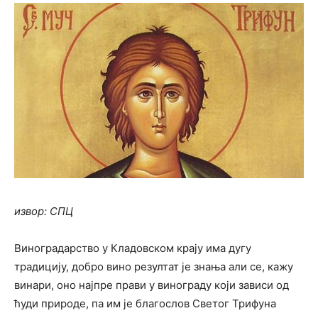
извор: СПЦ
Виноградарство у Кладовском крају има дугу
традицију, добро вино резултат је знања али се, кажу
винари, оно најпре прави у винограду који зависи од
ћуди природе, па им је благослов Светог Трифуна