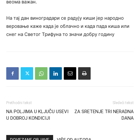
веома важан.
На тај дан виноградари се радују киши јер народно
веровање каже када је облачно и када пада киша или
снег на Светог Трифуна то значи добру годину
Prethodni tekst
Sledeći tekst
NA POLJIMA U KLJUČU USEVI
ZA SRETENJE TRI NERADNA
U DOBROJ KONDICIJI
DANA