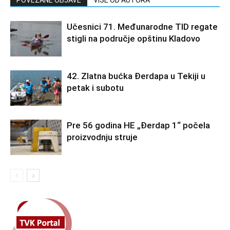
POVEZANE OBJAVE
VIŠE OD AUTORA
Učesnici 71. Međunarodne TID regate
stigli na područje opštinu Kladovo
42. Zlatna bućka Đerdapa u Tekiji u
petak i subotu
Pre 56 godina HE „Đerdap 1“ počela
proizvodnju struje