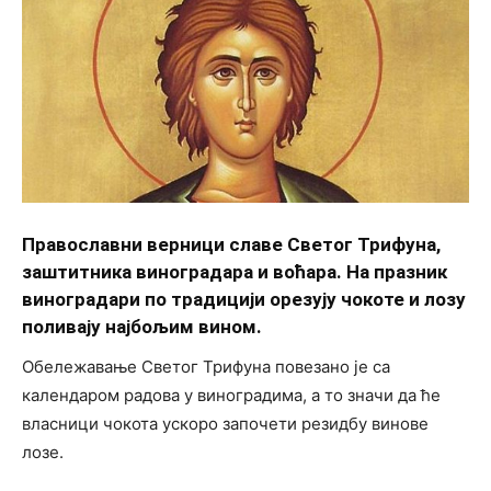
Православни верници славе Светог Трифуна,
заштитника виноградара и воћара. На празник
виноградари по традицији орезују чокоте и лозу
поливају најбољим вином.
Обележавање Светог Трифуна повезано је са
календаром радова у виноградима, а то значи да ће
власници чокота ускоро започети резидбу винове
лозе.