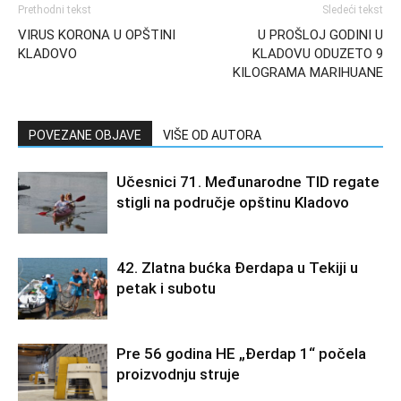
Prethodni tekst
Sledeći tekst
VIRUS KORONA U OPŠTINI
U PROŠLOJ GODINI U
KLADOVO
KLADOVU ODUZETO 9
KILOGRAMA MARIHUANE
POVEZANE OBJAVE
VIŠE OD AUTORA
Učesnici 71. Međunarodne TID regate
stigli na područje opštinu Kladovo
42. Zlatna bućka Đerdapa u Tekiji u
petak i subotu
Pre 56 godina HE „Đerdap 1“ počela
proizvodnju struje