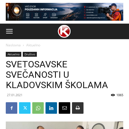
Naslovna
Aktuelno
Aktuelno
Društvo
SVETOSAVSKE
SVEČANOSTI U
KLADOVSKIM ŠKOLAMA
27.01.2021
1065