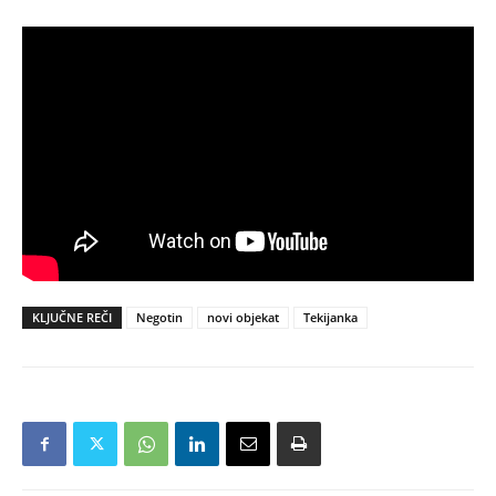
KLJUČNE REČI
Negotin
novi objekat
Tekijanka