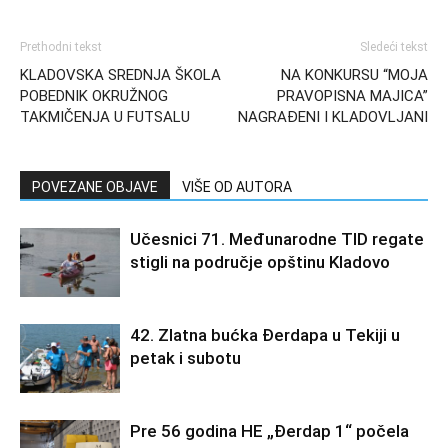
Prethodni tekst
Sledeći tekst
KLADOVSKA SREDNJA ŠKOLA
NA KONKURSU “MOJA
POBEDNIK OKRUŽNOG
PRAVOPISNA MAJICA”
TAKMIČENJA U FUTSALU
NAGRAĐENI I KLADOVLJANI
POVEZANE OBJAVE
VIŠE OD AUTORA
Učesnici 71. Međunarodne TID regate
stigli na područje opštinu Kladovo
42. Zlatna bućka Đerdapa u Tekiji u
petak i subotu
Pre 56 godina HE „Đerdap 1“ počela