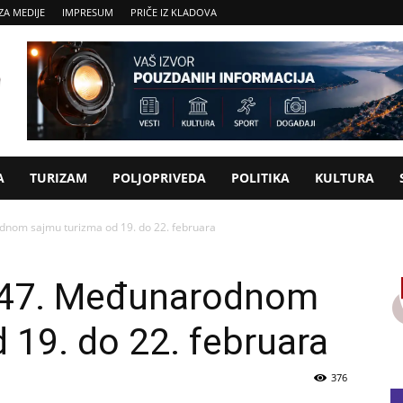
ZA MEDIJE
IMPRESUM
PRIČE IZ KLADOVA
A
TURIZAM
POLJOPRIVEDA
POLITIKA
KULTURA
nom sajmu turizma od 19. do 22. februara
 47. Međunarodnom
 19. do 22. februara
376