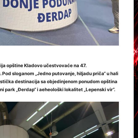
cija opštine Kladovo učestvovaće na 47.
od sloganom „Jedno putovanje, hiljadu priča“ u hali
istička destinacija sa objedinjenom ponudom opština
park „Đerdap“ i aeheološki lokalitet „Lepenski vir“.