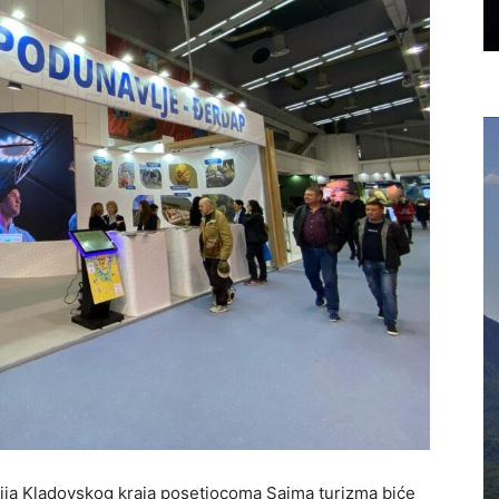
kcija Kladovskog kraja posetiocoma Sajma turizma biće