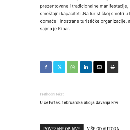
prezentovane i tradicionalne manifestacije, m
smeštajni kapaciteti .Na turističkoj smotri 
domaće i inostrane turističke organizacije,
sajma je Kipar.
Prethodni tekst
U četvrtak, februarska akcija davanja krvi
POVEZANE OBJAVE
VIŠE OD AUTORA