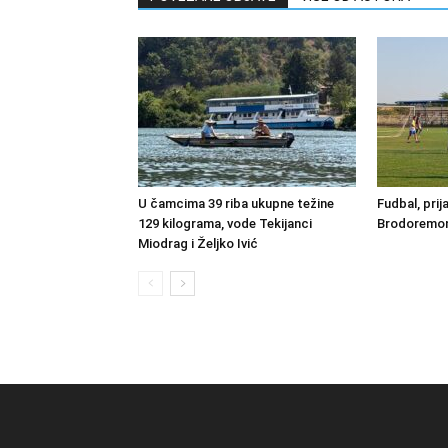
U čamcima 39 riba ukupne težine
Fudbal, prij
129 kilograma, vode Tekijanci
Brodoremont
Miodrag i Željko Ivić