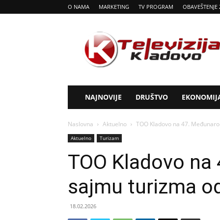
O NAMA
MARKETING
TV PROGRAM
OBAVEŠTENJE 
Tv
Kladovo
NAJNOVIJE
DRUŠTVO
EKONOMIJ
Naslovna
Aktuelno
TOO Kladovo na 47. Međunarod
Aktuelno
Turizam
TOO Kladovo na
sajmu turizma od
18.02.2026