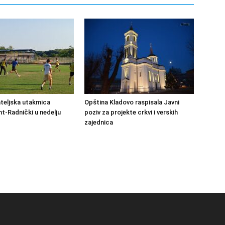
ateljska utakmica
Opština Kladovo raspisala Javni
-Radnički u nedelju
poziv za projekte crkvi i verskih
zajednica