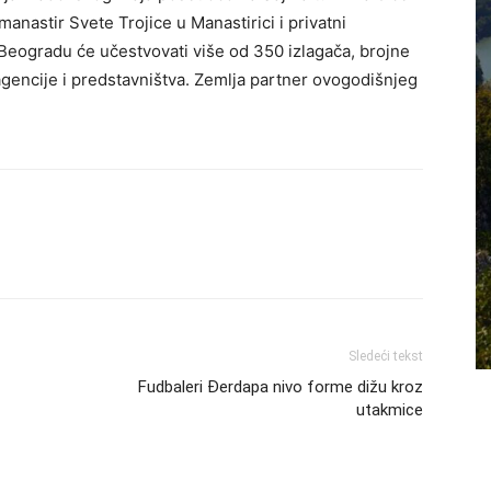
anastir Svete Trojice u Manastirici i privatni
u Beogradu će učestvovati više od 350 izlagača, brojne
 agencije i predstavništva. Zemlja partner ovogodišnjeg
Sledeći tekst
Fudbaleri Đerdapa nivo forme dižu kroz
utakmice