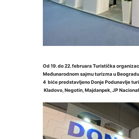
Od 19. do 22. februara Turistička organiza
Međunarodnom sajmu turizma u Beogradu. P
4 biće predstavljeno Donje Podunavlje tur
Kladovo, Negotin, Majdanpek, JP Nacionalni 