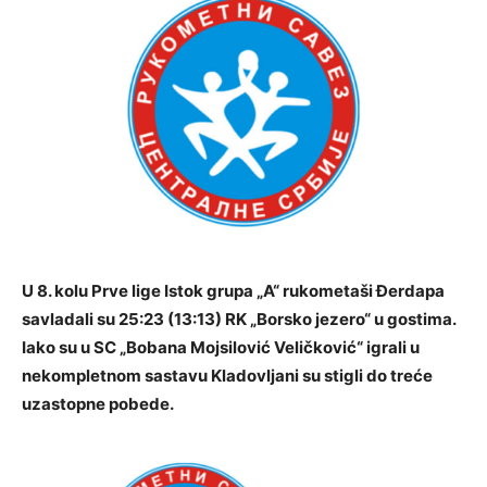
U 8. kolu Prve lige Istok grupa „A“ rukometaši Đerdapa
savladali su 25:23 (13:13) RK „Borsko jezero“ u gostima.
Iako su u SC „Bobana Mojsilović Veličković“ igrali u
nekompletnom sastavu Kladovljani su stigli do treće
uzastopne pobede.