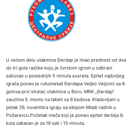
U većem delu utakmice Đerdap je imao prednost od dva
do tri gola razlike koju je čvrstom igrom u odbrani
sačuvao u poslednjih 5 minuta susreta. Epitet najboljeg
igrača poneo je rukometaš Đerdapa Veljko Veljović sa 8
golova prvi strelac utakmice u Boru. MRK „Đerdap“
zauzima 5. mesto na tabeli sa 8 bodova. Kladovljani u
petak 26. novembra igraju sa ekipom Mladi radnik u
Požarevcu.Početak meča koji je poneo epitet derbija 9.
kola zakazan je za 19 sati i 15 minuta.