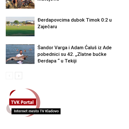
Đerdapovcima dubok Timok 0:2 u
Zaječaru
Šandor Varga i Adam Ćaluš iz Ade
pobednici su 42. „Zlatne bućke
Đerdapa “ u Tekiji