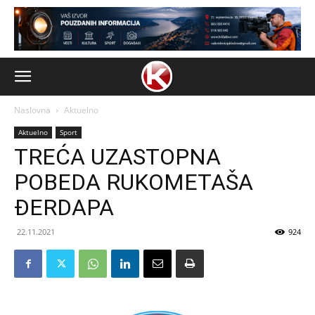
Naslovna
Aktuelno
Aktuelno
Sport
TREĆA UZASTOPNA
POBEDA RUKOMETAŠA
ĐERDAPA
22.11.2021
924