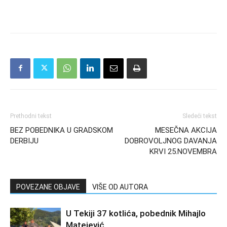
Prethodni tekst
Sledeći tekst
BEZ POBEDNIKA U GRADSKOM
MESEČNA AKCIJA
DERBIJU
DOBROVOLJNOG DAVANJA
KRVI 25.NOVEMBRA
POVEZANE OBJAVE
VIŠE OD AUTORA
U Tekiji 37 kotlića, pobednik Mihajlo
Matejević