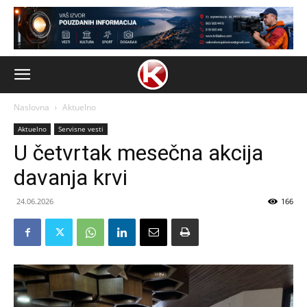
Naslovna
Aktuelno
Aktuelno
Servisne vesti
U četvrtak mesečna akcija
davanja krvi
24.06.2026
166