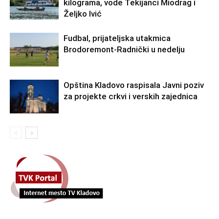
kilograma, vode Tekijanci Miodrag i
Željko Ivić
Fudbal, prijateljska utakmica
Brodoremont-Radnički u nedelju
Opština Kladovo raspisala Javni poziv
za projekte crkvi i verskih zajednica