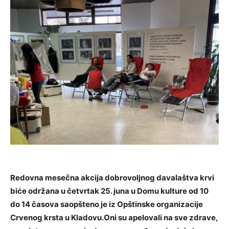
Redovna mesečna akcija dobrovoljnog davalaštva krvi
biće održana u četvrtak 25. juna u Domu kulture od 10
do 14 časova saopšteno je iz Opštinske organizacije
Crvenog krsta u Kladovu.Oni su apelovali na sve zdrave,