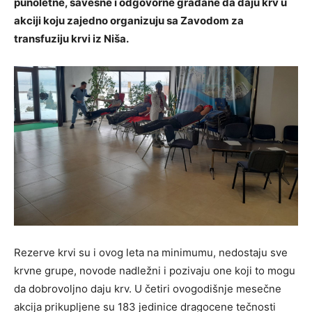
punoletne, savesne i odgovorne građane da daju krv u
akciji koju zajedno organizuju sa Zavodom za
transfuziju krvi iz Niša.
Rezerve krvi su i ovog leta na minimumu, nedostaju sve
krvne grupe, novode nadležni i pozivaju one koji to mogu
da dobrovoljno daju krv. U četiri ovogodišnje mesečne
akcija prikupljene su 183 jedinice dragocene tečnosti