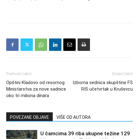
Prethodni tekst
Sledeći tekst
Opštini Kladovo od resornog
Izborna sednica skupštine FS
Ministarstva za nove sadnice
RIS učetvrtak u Kruševcu
oko tri miliona dinara
POVEZANE OBJAVE
VIŠE OD AUTORA
U čamcima 39 riba ukupne težine 129