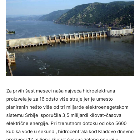
Za prvih šest meseci naša najveća hidroelektrana
proizvela je za 16 odsto više struje jer je umesto
planiranih nešto više od tri miljarde elektroenegetskom
sistemu Srbije isporučila 3,5 milijardi kilovat-časova
električne energije. Pri trenutnom dotoku od oko 5600
kubika vode u sekundi, hidrocentrala kod Kladovo dnevno
proizvodi 17 miliona kilovat časova zelene energije.