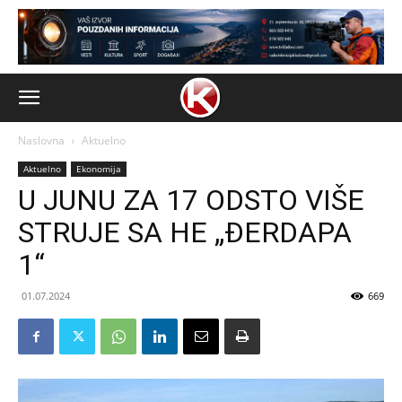
Naslovna
Aktuelno
Aktuelno
Ekonomija
U JUNU ZA 17 ODSTO VIŠE
STRUJE SA HE „ĐERDAPA
1“
01.07.2024
669