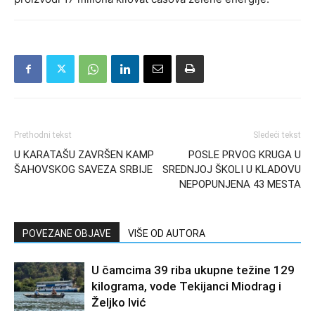
Prethodni tekst
Sledeći tekst
U KARATAŠU ZAVRŠEN KAMP
POSLE PRVOG KRUGA U
ŠAHOVSKOG SAVEZA SRBIJE
SREDNJOJ ŠKOLI U KLADOVU
NEPOPUNJENA 43 MESTA
POVEZANE OBJAVE
VIŠE OD AUTORA
U čamcima 39 riba ukupne težine 129
kilograma, vode Tekijanci Miodrag i
Željko Ivić