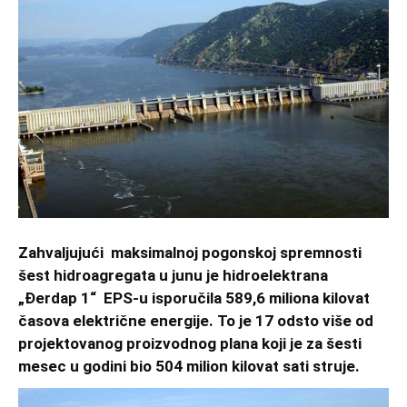
Zahvaljujući maksimalnoj pogonskoj spremnosti
šest hidroagregata u junu je hidroelektrana
„Đerdap 1“ EPS-u isporučila 589,6 miliona kilovat
časova električne energije. To je 17 odsto više od
projektovanog proizvodnog plana koji je za šesti
mesec u godini bio 504 milion kilovat sati struje.