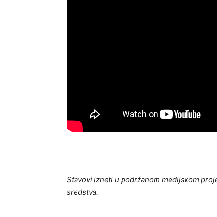
Stavovi izneti u podržanom medijskom proje
sredstva.