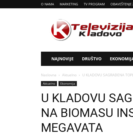
O NAMA
MARKETING
TV PROGRAM
OBAVEŠTENJE 
Tv
Kladovo
NAJNOVIJE
DRUŠTVO
EKONOMIJ
Naslovna
Aktuelno
U KLADOVU SAGRAĐENA TOPL
Aktuelno
Ekonomija
U KLADOVU SA
NA BIOMASU IN
MEGAVATA