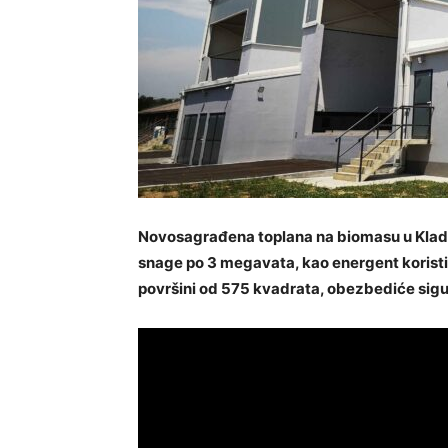
Novosagrađena toplana na biomasu u Klado
snage po 3 megavata, kao energent koristić
površini od 575 kvadrata, obezbediće sig