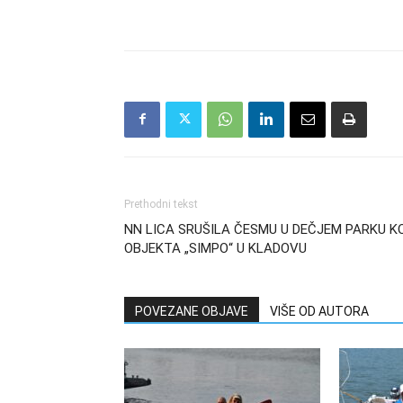
Prethodni tekst
NN LICA SRUŠILA ČESMU U DEČJEM PARKU K
OBJEKTA „SIMPO“ U KLADOVU
POVEZANE OBJAVE
VIŠE OD AUTORA