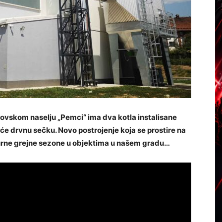
vskom naselju „Pemci“ ima dva kotla instalisane
e drvnu sečku. Novo postrojenje koja se prostire na
urne grejne sezone u objektima u našem gradu…