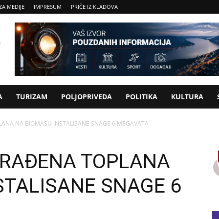
ZA MEDIJE
IMPRESUM
PRIČE IZ KLADOVA
A
TURIZAM
POLJOPRIVEDA
POLITIKA
KULTURA
ANA NA BIOMASU INSTALISANE SNAGE 6 MEGAVATA
GRAĐENA TOPLANA
STALISANE SNAGE 6