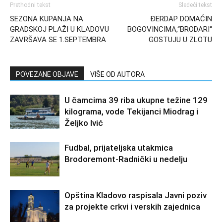
Prethodni tekst
Sledeći tekst
SEZONA KUPANJA NA
ĐERDAP DOMAĆIN
GRADSKOJ PLAŽI U KLADOVU
BOGOVINCIMA,“BRODARI“
ZAVRŠAVA SE 1.SEPTEMBRA
GOSTUJU U ZLOTU
POVEZANE OBJAVE
VIŠE OD AUTORA
U čamcima 39 riba ukupne težine 129
kilograma, vode Tekijanci Miodrag i
Željko Ivić
Fudbal, prijateljska utakmica
Brodoremont-Radnički u nedelju
Opština Kladovo raspisala Javni poziv
za projekte crkvi i verskih zajednica