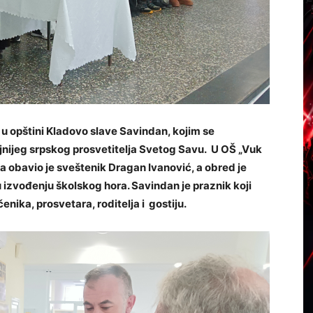
e u opštini Kladovo slave Savindan, kojim se
nijeg srpskog prosvetitelja Svetog Savu. U OŠ „Vuk
 obavio je sveštenik Dragan Ivanović, a obred je
 izvođenju školskog hora. Savindan je praznik koji
nika, prosvetara, roditelja i gostiju.