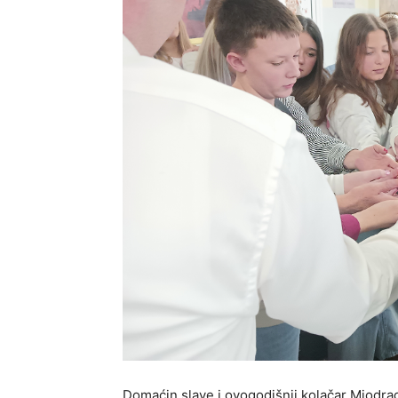
Domaćin slave i ovogodišnji kolačar Miodr