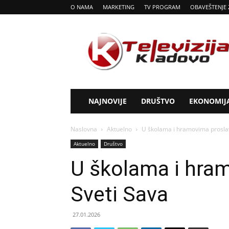
O NAMA
MARKETING
TV PROGRAM
OBAVEŠTENJE 
Tv
Kladovo
NAJNOVIJE
DRUŠTVO
EKONOMIJ
Naslovna
Aktuelno
U školama i hramovima proslav
Aktuelno
Društvo
U školama i hram
Sveti Sava
27.01.2026