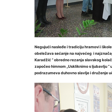
Negujući nasleđe i tradiciju hramovi i škol
obeležava sećanje na najvećeg i najznačaj
Karadžić “ obredno rezanja slavskog kolača
započeo himnom „Uskliknimo s ljubavlju “ u
podrazumeva duhovno slavlje i druženje uče