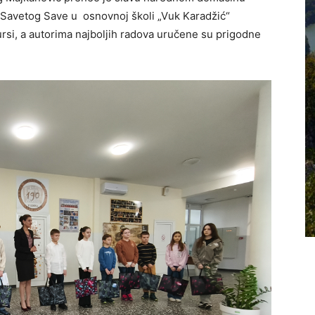
Savetog Save u osnovnoj školi „Vuk Karadžić“
kursi, a autorima najboljih radova uručene su prigodne