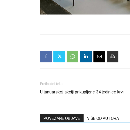
Prethodni tekst
U januarskoj akciji prikupljene 34 jedinice krvi
POVEZANE OBJAVE
VIŠE OD AUTORA