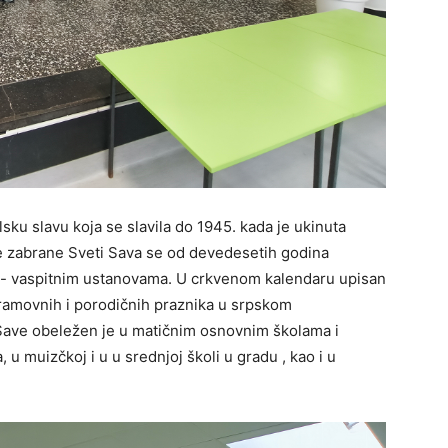
sku slavu koja se slavila do 1945. kada je ukinuta
e zabrane Sveti Sava se od devedesetih godina
- vaspitnim ustanovama. U crkvenom kalendaru upisan
hramovnih i porodičnih praznika u srpskom
ve obeležen je u matičnim osnovnim školama i
 muizčkoj i u u srednjoj školi u gradu , kao i u