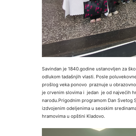
Savindan je 1840.godine ustanovljen za škol
odlukom tadašnjih vlasti. Posle poluvekovn
prošlog veka ponovo praznuje u obrazovno
je crvenim slovima i jedan je od najvećih 
narodu.Prigodnim programom Dan Svetog Sa
izdvojenim odeljenima u seoskim sredinama, u
hramovima u opštini Kladovo.