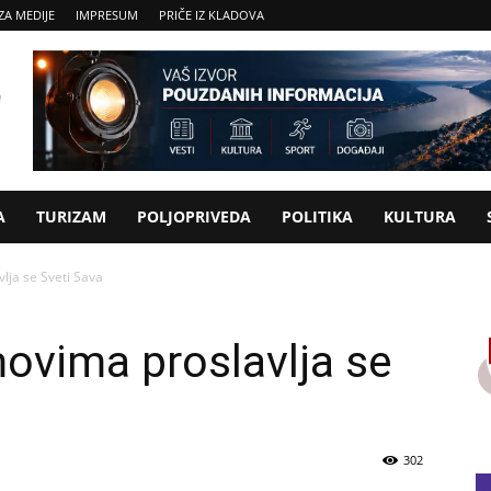
ZA MEDIJE
IMPRESUM
PRIČE IZ KLADOVA
A
TURIZAM
POLJOPRIVEDA
POLITIKA
KULTURA
lja se Sveti Sava
ovima proslavlja se
302