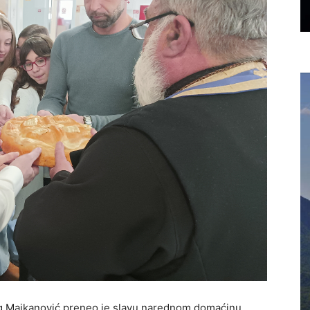
ag Majkanović preneo je slavu narednom domaćinu