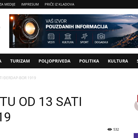
ZA MEDIJE
IMPRESUM
PRIČE IZ KLADOVA
A
TURIZAM
POLJOPRIVEDA
POLITIKA
KULTURA
TI ĐERDAP-BOR 1919
TU OD 13 SATI
19
532