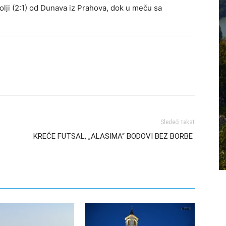
bolji (2:1) od Dunava iz Prahova, dok u meču sa
Sledeći tekst
KREĆE FUTSAL, „ALASIMA“ BODOVI BEZ BORBE