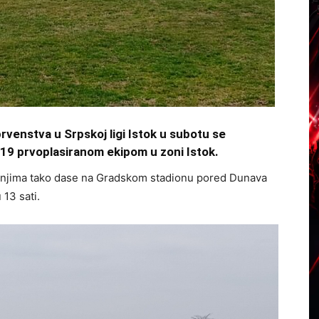
rvenstva u Srpskoj ligi Istok u subotu se
19 prvoplasiranom ekipom u zoni Istok.
čanjima tako dase na Gradskom stadionu pored Dunava
 13 sati.