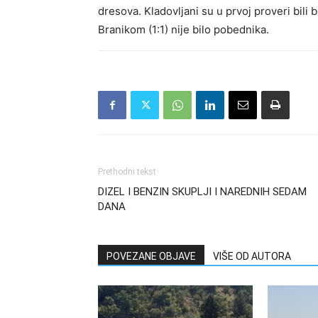
dresova. Kladovljani su u prvoj proveri bili 
Branikom (1:1) nije bilo pobednika.
Prethodni tekst
DIZEL I BENZIN SKUPLJI I NAREDNIH SEDAM
DANA
POVEZANE OBJAVE
VIŠE OD AUTORA