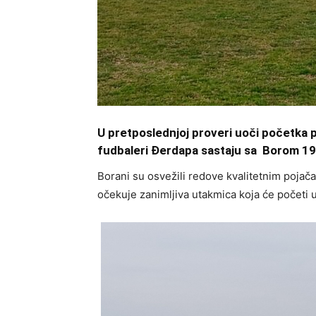
U pretposlednjoj proveri uoči početka p
fudbaleri Đerdapa sastaju sa Borom 19
Borani su osvežili redove kvalitetnim poja
očekuje zanimljiva utakmica koja će početi u