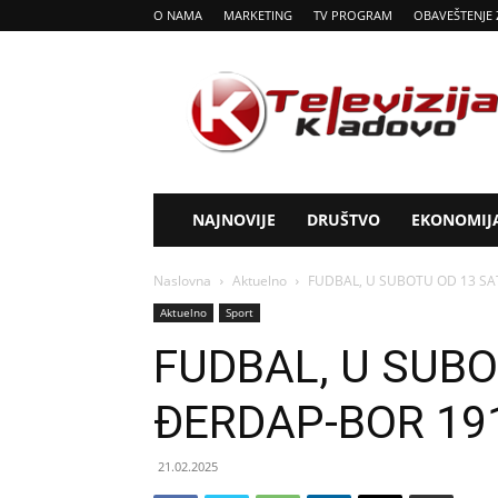
O NAMA
MARKETING
TV PROGRAM
OBAVEŠTENJE 
Tv
Kladovo
NAJNOVIJE
DRUŠTVO
EKONOMIJ
Naslovna
Aktuelno
FUDBAL, U SUBOTU OD 13 SA
Aktuelno
Sport
FUDBAL, U SUBO
ĐERDAP-BOR 19
21.02.2025