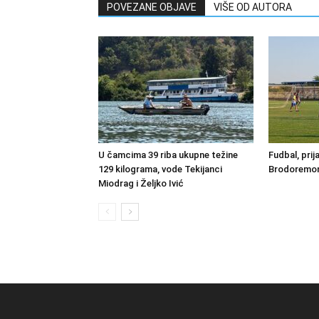
POVEZANE OBJAVE
VIŠE OD AUTORA
U čamcima 39 riba ukupne težine
Fudbal, prij
129 kilograma, vode Tekijanci
Brodoremont
Miodrag i Željko Ivić