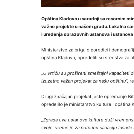
Opština Kladovo u saradnji sa resornim min
važne projekte u našem gradu. Lokalna s
i uređenja obrazovnih ustanova i ustanova 
Ministarstvo za brigu o porodici i demograf
opština Kladovo, opredelili su sredstva za
„U vrtiću su prošireni smeštajni kapaciteti 
izuzetno važan projekat za našu opštinu“,
re
Drugi značajan projekat jeste opremanje Bib
opredelilo je ministarstvo kulture i opština 
„Zgrada ove ustanove kulture duži vremenski
svoje, vreme je za potpunu sanaciju fasade i 