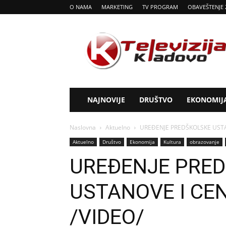
O NAMA
MARKETING
TV PROGRAM
OBAVEŠTENJE 
Tv
Kladovo
NAJNOVIJE
DRUŠTVO
EKONOMIJ
Naslovna
Aktuelno
UREĐENJE PREDŠKOLSKE USTA
Aktuelno
Društvo
Ekonomija
Kultura
obrazovanje
UREĐENJE PRE
USTANOVE I CE
/VIDEO/