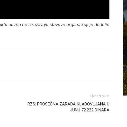
ktu nužno ne izražavaju stavove organa koji je dodelio
Sledeći tekst
RZS: PROSEČNA ZARADA KLADOVLJANA U
JUNU 72.222 DINARA