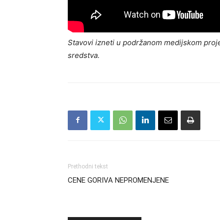
Stavovi izneti u podržanom medijskom proje
sredstva.
Prethodni tekst
CENE GORIVA NEPROMENJENE