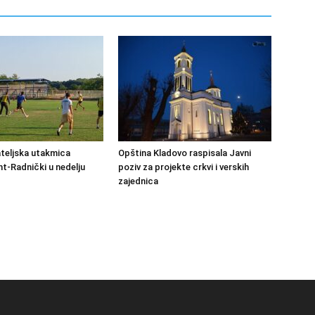
ateljska utakmica
Opština Kladovo raspisala Javni
-Radnički u nedelju
poziv za projekte crkvi i verskih
zajednica