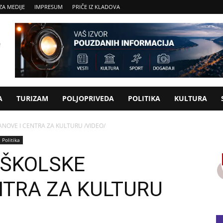
ZA MEDIJE
IMPRESUM
PRIČE IZ KLADOVA
A
TURIZAM
POLJOPRIVEDA
POLITIKA
KULTURA
NOVE I CENTRA ZA KULTURU /VIDEO/
Politika
DŠKOLSKE
NTRA ZA KULTURU