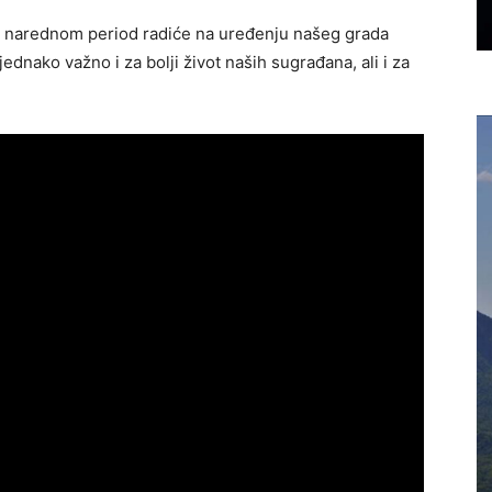
 narednom period radiće na uređenju našeg grada
jednako važno i za bolji život naših sugrađana, ali i za