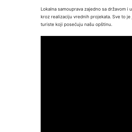
Lokalna samouprava zajedno sa državom i u
kroz realizaciju vrednih projekata. Sve to je 
turiste koji posećuju našu opštinu.