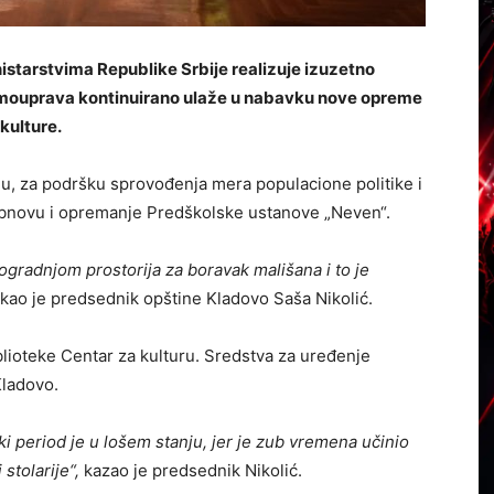
istarstvima Republike Srbije realizuje izuzetno
amouprava kontinuirano ulaže u nabavku nove opreme
kulture.
iju, za podršku sprovođenja mera populacione politike i
 obnovu i opremanje Predškolske ustanove „Neven“.
dogradnjom prostorija za boravak mališana i to je
kao je predsednik opštine Kladovo Saša Nikolić.
lioteke Centar za kulturu. Sredstva za uređenje
Kladovo.
 period je u lošem stanju, jer je zub vremena učinio
stolarije“,
kazao je predsednik Nikolić.