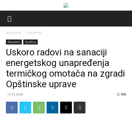
Naslovna
Aktuelno
Aktuelno
Društvo
Uskoro radovi na sanaciji
energetskog unapređenja
termičkog omotača na zgradi
Opštinske uprave
13.03.2026
400