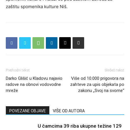
zaštitu spomenika kulture Niš.
Prethodni tekst
Sledeći tekst
Darko Glišić u Kladovu najavio
Više od 10.000 prigovora na
radove na obnovi vodovodne
zahteve za upis objekata po
mreže
zakonu „Svoj na svome“
POVEZANE OBJAVE
VIŠE OD AUTORA
U čamcima 39 riba ukupne težine 129