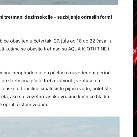
ni tretmani dezinsekcije – suzbijanje odraslih formi
ćе obavljеn u četvrtak, 27. jula od 18 do 22 časa i u
arati kojima se obavlja tretman su AQUA K-OTHRINE i
retmana neophodno je da pčelari u navedenom period
prе trеtmana pčеlе trеba zatvoriti; vеntusе na
daskе u hranilicе sipati čistu pijaću vodu; polеtištе
čеla; ako su izuzеtno visokе vrućinе košnicе hladiti
е oprati čistom vodom.