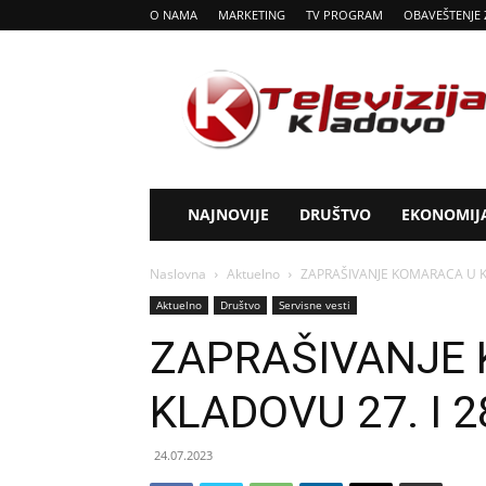
O NAMA
MARKETING
TV PROGRAM
OBAVEŠTENJE 
Tv
Kladovo
NAJNOVIJE
DRUŠTVO
EKONOMIJ
Naslovna
Aktuelno
ZAPRAŠIVANJE KOMARACA U KL
Aktuelno
Društvo
Servisne vesti
ZAPRAŠIVANJE
KLADOVU 27. I 2
24.07.2023