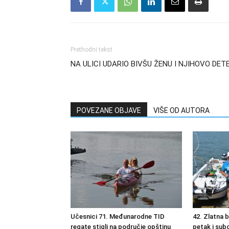
Prethodni tekst
NA ULICI UDARIO BIVŠU ŽENU I NJIHOVO DET
POVEZANE OBJAVE
VIŠE OD AUTORA
Učesnici 71. Međunarodne TID
42. Zlatna 
regate stigli na područje opštinu
petak i sub