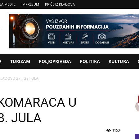
ZA MEDIJE
IMPRESUM
PRIČE IZ KLADOVA
A
TURIZAM
POLJOPRIVEDA
POLITIKA
KULTURA
ADOVU 27. I 28. JULA
 KOMARACA U
8. JULA
1153