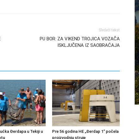
Sledeći tekst
E
PU BOR: ZA VIKEND TROJICA VOZAČA
ISKLJUČENA IZ SAOBRAĆAJA
bućka Đerdapa u Tekiji u
Pre 56 godina HE „Đerdap 1“ počela
otu
proizvodnju struje