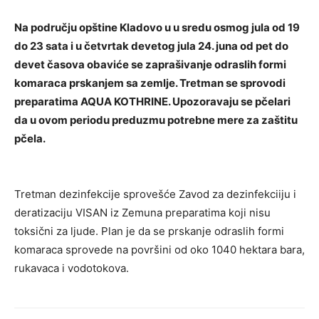
Na području opštine Kladovo u u sredu osmog jula od 19
do 23 sata i u četvrtak devetog jula 24. juna od pet do
devet časova obaviće se zaprašivanje odraslih formi
komaraca prskanjem sa zemlje. Tretman se sprovodi
preparatima AQUA KOTHRINE. Upozoravaju se pčelari
da u ovom periodu preduzmu potrebne mere za zaštitu
pčela.
Tretman dezinfekcije sprovešće Zavod za dezinfekciiju i
deratizaciju VISAN iz Zemuna preparatima koji nisu
toksični za ljude. Plan je da se prskanje odraslih formi
komaraca sprovede na površini od oko 1040 hektara bara,
rukavaca i vodotokova.