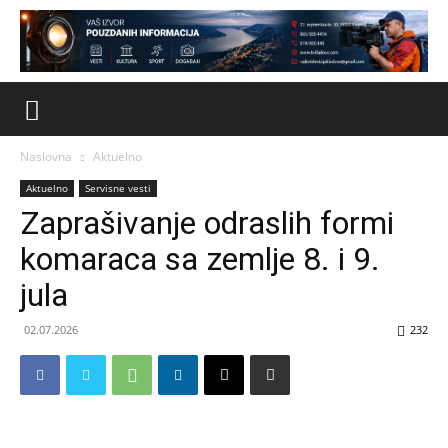
Naslovna
Aktuelno
Aktuelno
Servisne vesti
Zaprašivanje odraslih formi
komaraca sa zemlje 8. i 9.
jula
02.07.2026
232