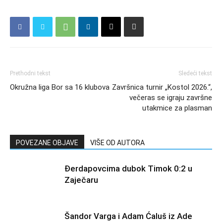
Prethodni tekst
Sledeći tekst
Okružna liga Bor sa 16 klubova
Završnica turnir „Kostol 2026.“,
večeras se igraju završne
utakmice za plasman
POVEZANE OBJAVE
VIŠE OD AUTORA
Đerdapovcima dubok Timok 0:2 u
Zaječaru
Šandor Varga i Adam Ćaluš iz Ade