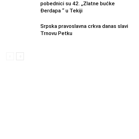
pobednici su 42. „Zlatne bućke
Đerdapa “ u Tekiji
Srpska pravoslavna crkva danas slavi
Trnovu Petku