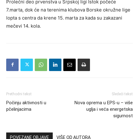
Prolećni deo prvenstva u Srpskoj ligi Istok počeće
7.marta, dok će na terenima klubova Borske okružne lige
lopta s centra da krene 15. marta za kada su zakazani
mečevi 14. kola.
Prethodni tekst
Sledeći tekst
Počinju aktivnosti u
Nova oprema u EPS-u – više
pčelinjacima
uglja i veća energetska
sigurnost
POVEZANE OBJAVE
VIŠE OD AUTORA