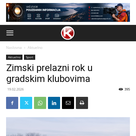
Naslovna
Aktuelno
Aktuelno
Sport
Zimski prelazni rok u
gradskim klubovima
19.02.2026
395