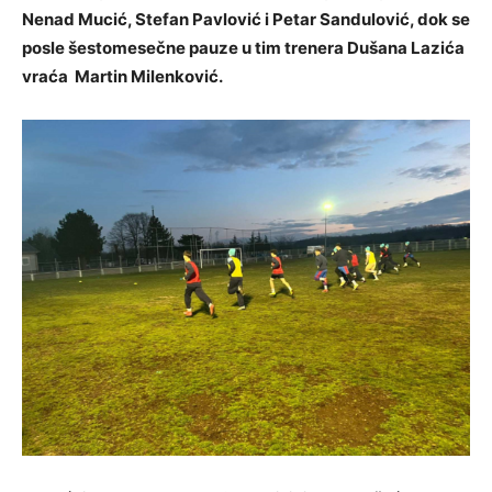
Nenad Mucić, Stefan Pavlović i Petar Sandulović, dok se
posle šestomesečne pauze u tim trenera Dušana Lazića
vraća Martin Milenković.