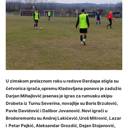
U zimskom prelaznom roku u redove Đerdapa stigla su
četvorica igrača,opremu Kladovljana ponovo je zadužio
Darjan Mihajlović jesenas je igrao za rumusku ekipu
Drobeta iz Turnu Severina, novajlije su Boris Brzulović,
Pavle Davidović i Dalibor Jovanović. Novi igrači u
Brodoremontu su Andrej Lakićević,Uroš Mitrović, Lazar
i Petar Pejkić, Aleksandar Grozdić, Dejan Stojanović,