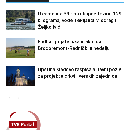
U čamcima 39 riba ukupne težine 129
kilograma, vode Tekijanci Miodrag i
Željko Ivić
Fudbal, prijateljska utakmica
Brodoremont-Radnički u nedelju
Opština Kladovo raspisala Javni poziv
za projekte crkvi i verskih zajednica