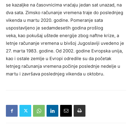
se kazaljke na časovnicima vraćaju jedan sat unazad, na
dva sata. Zimsko računanje vremena traje do poslednjeg
vikenda u martu 2020. godine. Pomeranje sata
uspostavljeno je sedamdesetih godina prošlog
veka, kao pokušaj uštede energije zbog naftne krize, a
letnje računanje vremena u bivšoj Jugoslaviji uvedeno je
27. marta 1983. godine. Od 2002. godine Evropska unija,
kao i ostale zemlje u Evropi odredile su da početak
letnjeg računanja vremena počinje poslednje nedelje u
martu i završava poslednjeg vikenda u oktobru.