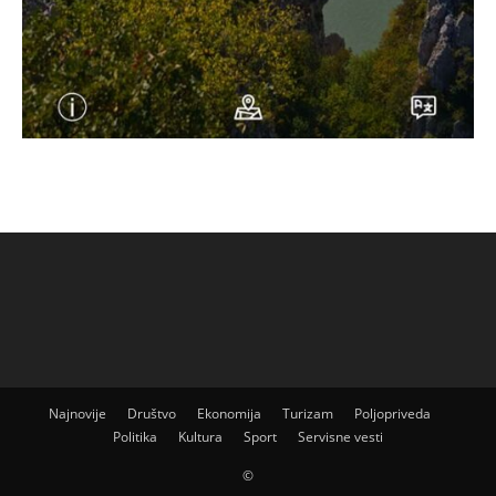
Najnovije
Društvo
Ekonomija
Turizam
Poljopriveda
Politika
Kultura
Sport
Servisne vesti
©