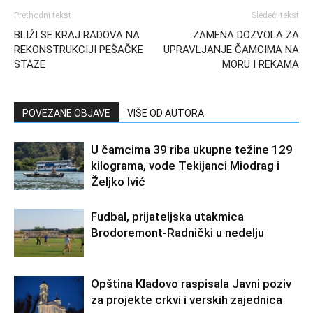
Prethodni tekst
Sledeći tekst
BLIŽI SE KRAJ RADOVA NA
ZAMENA DOZVOLA ZA
REKONSTRUKCIJI PEŠAČKE
UPRAVLJANJE ČAMCIMA NA
STAZE
MORU I REKAMA
POVEZANE OBJAVE
VIŠE OD AUTORA
U čamcima 39 riba ukupne težine 129
kilograma, vode Tekijanci Miodrag i
Željko Ivić
Fudbal, prijateljska utakmica
Brodoremont-Radnički u nedelju
Opština Kladovo raspisala Javni poziv
za projekte crkvi i verskih zajednica